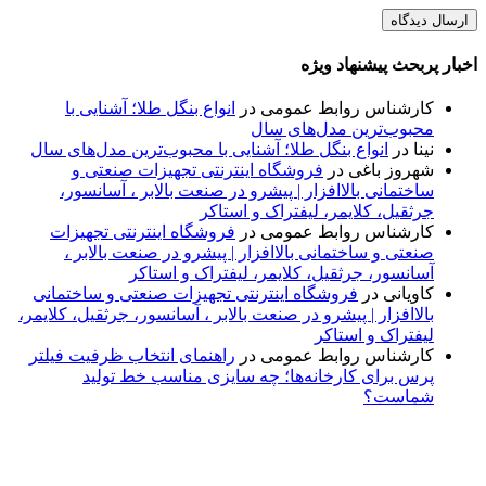
اخبار پربحث پیشنهاد ویژه
کارشناس روابط عمومی
در
انواع بنگل طلا؛ آشنایی با
محبوب‌ترین مدل‌های سال
نینا
در
انواع بنگل طلا؛ آشنایی با محبوب‌ترین مدل‌های سال
شهروز باغی
در
فروشگاه اینترنتی تجهیزات صنعتی و
ساختمانی بالاافزار | پیشرو در صنعت بالابر ، آسانسور،
جرثقیل، کلایمر، لیفتراک و استاکر
کارشناس روابط عمومی
در
فروشگاه اینترنتی تجهیزات
صنعتی و ساختمانی بالاافزار | پیشرو در صنعت بالابر ،
آسانسور، جرثقیل، کلایمر، لیفتراک و استاکر
کاویانی
در
فروشگاه اینترنتی تجهیزات صنعتی و ساختمانی
بالاافزار | پیشرو در صنعت بالابر ، آسانسور، جرثقیل، کلایمر،
لیفتراک و استاکر
کارشناس روابط عمومی
در
راهنمای انتخاب ظرفیت فیلتر
پرس برای کارخانه‌ها؛ چه سایزی مناسب خط تولید
شماست؟
پایگاه خبری «پیشنهاد ویژه» جایی است برای اطلاع از تازه‌ترین و
مهم‌ترین اخبار ایران و جهان؛ سریع، دقیق و معتبر، بدون شایعه و
حاشیه. این رسانه با ارائه خبرهای داغ، گزارش‌های ویژه و