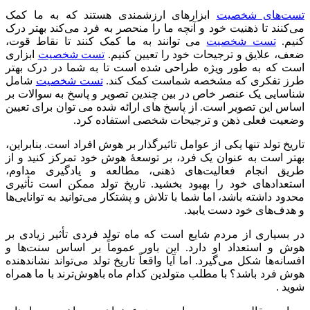
تست‌های شخصیت
ابزارهای ارزشمندی هستند که به ما کمک
می‌کنند تا ذهنیت خود و آنچه ما را منحصر به فرد می‌کند بهتر درک
کنیم.
تست شخصیت
می توانند به ما کمک کنند تا نقاط قوت،
ضعف، علایق و ترجیحات خود را تعیین کنیم.
تست شخصیت
ابزاری
است که به طور ویژه طراحی شده است تا به شما در درک بهتر
طرز تفکری که مشخصه شماست کمک کند.
تست شخصیت
شامل
شناسایی یک عنصر خاص در بین چندین تصویر و پاسخ به سوالات بر
اساس این تصویر است. از پاسخ های ارائه شده می توان برای تعیین
وضعیت فعلی ذهن و ترجیحات شخصی استفاده کرد.
تاریخ تولد تنها یکی از عوامل تاثیرگذار بر هوش افراد است. بنابراین،
بهتر است به عنوان یک فرد، بر توسعهٔ هوش خود تمرکز کنید و از
طریق انجام فعالیت‌های ذهنی، مطالعه و یادگیری مداوم،
استعدادهای خود را بهبود بخشید. تاریخ تولد ممکن است تأثیری
محدود داشته باشد، اما شما با تلاش و پشتکار می‌توانید به توانایی‌ها
و هدف‌های خود دست یابید.
در بسیاری از مردم شایع است که ماه تولد فردی تأثیر زیادی بر
هوش و استعداد او دارد. این باور عموماً بر اساس سنت‌ها و
افسانه‌ها شکل می‌گیرد. اما آیا واقعاً تاریخ تولد می‌تواند نشاندهنده
هوش فرد باشد؟ با مطلب متولدین کدام ماه باهوش‌ترند با ما همراه
شوید .