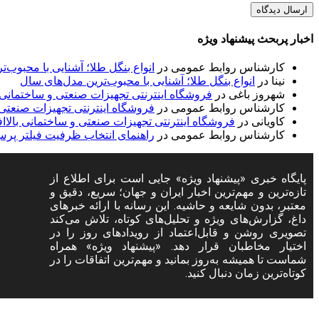
اخبار پربحث پیشنهاد ویژه
کارشناس روابط عمومی
در
انواع بنگل طلا؛ آشنایی با محبوب‌
نینا
در
انواع بنگل طلا؛ آشنایی با محبوب‌ترین مدل‌های سال
شهروز باغی
در
فروشگاه اینترنتی تجهیزات صنعتی و ساختمانی با
کارشناس روابط عمومی
در
فروشگاه اینترنتی تجهیزات صنعتی و
کاویانی
در
فروشگاه اینترنتی تجهیزات صنعتی و ساختمانی بالاافز
کارشناس روابط عمومی
در
راهنمای انتخاب ظرفیت فیلتر پر
ح
پایگاه خبری «پیشنهاد ویژه» جایی است برای اطلاع از
تازه‌ترین و مهم‌ترین اخبار ایران و جهان؛ سریع، دقیق و
س
معتبر، بدون شایعه و حاشیه. این رسانه با ارائه خبرهای
ح
داغ، گزارش‌های ویژه و تحلیل‌های کوتاه، تلاش می‌کند
تصویری روشن و قابل‌اعتماد از رویدادهای روز را در
ت
اختیار مخاطبان قرار دهد. «پیشنهاد ویژه» همراه
شماست تا همیشه به‌روز بمانید و مهم‌ترین اتفاقات را در
کوتاه‌ترین زمان دنبال کنید.