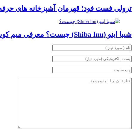
ترولی فست فود؛ قهرمان آشپزخانه های حرفه
شیبا اینو (Shiba Inu) چیست؟ معرفی میم کوین محبوب در دنیای ارزهای دیجیتال