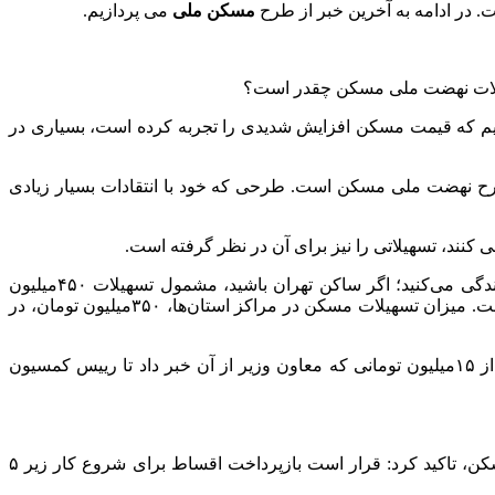
 در ادامه به آخرین خبر از طرح
مسکن ملی
می پردازیم.
سهیلات نهضت ملی مسکن چقدر است؟
 بودیم که قیمت مسکن افزایش شدیدی را تجربه کرده است، بسیاری در
طرح نهضت ملی مسکن است. طرحی که خود با انتقادات بسیار زیادی
یسی کنند، تسهیلاتی را نیز برای آن در نظر گرفته است.
مبلغ تسهیلات مسکن در طرح نهضت ملی چه قدر است؟میزان تسهیلات نهضت ملی مسکن، کاملا بستگی به این دارد که شما در کجا زندگی می‌کنید؛ اگر ساکن تهران باشید، مشمول تسهیلات ۴۵۰میلیون
تومانی خواهید شد. اگر در شهرهای بالای یک میلیون نفر جمعیت زندگی کنید، امکان دریافت ۴۰۰میلیون تومان تسهیلات مسکن خواهید داشت. میزان تسهیلات مسکن در مراکز استان‌ها، ۳۵۰میلیون تومان، در
نکته قابل توجهی که درباره تسهیلات نهضت ملی مسکن وجود دارد، میزان اقساط آن است که ارقام متنوعی برای آن نام برده می‌شود؛ از ۱۵میلیون تومانی که معاون وزیر از آن خبر داد تا رییس کمسیون
رئیس کمیسیون عمران مجلس شورای اسلامی با رد شایعات مطروحه پیرامون اقساط ۱۰ تا ۱۵ میلیون تومانی در قانون جهش تولید مسکن، تاکید کرد: قرار است بازپرداخت اقساط برای شروع کار زیر ۵