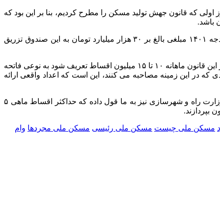
قانون جهش تولید مسکن، بیان کرد: ما از روز اولی که قانون جهش تولید مسکن را مطرح کردیم، بنا بر این بود که
وی در ادامه اظهار کرد: ما صندوق مسکن را در قانون پیش بینی کردیم و منابعی را به صورت قرض الحسنه در آن قرار دادیم. مثلا در بودجه ۱۴۰۱ مبلغی بالغ بر ۳۰ هزار میلیارد تومان به این صندوق تزریق
رئیس کمیسیون عمران مجلس شورای اسلامی، با بیان اینکه بنده موضوع اقساط ۱۰ یا ۱۵ میلیونی را رد می کنم، گفت: اگر برای افراد بنا بر این قانون ماهانه ۱۰ تا ۱۵ میلیون اقساط تعریف شود به نوعی فاتحه
ادی که در این زمینه مصاحبه می کنند، این است که اعداد واقعی ارائه
رضایی در پایان تاکید کرد: قرار است بازپرداخت اقساط برای شروع کار زیر ۵ میلیون تومان باشد، سپس به صورت پلکانی افزایش یابد. وزارت راه و شهرسازی نیز به ما قول داده که حداکثر اقساط ماهی ۵
مسکن ملی چیست
مسکن ملی رئیسی
مسکن ملی مجردها
وام