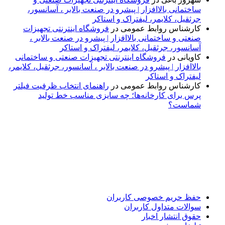
ساختمانی بالاافزار | پیشرو در صنعت بالابر ، آسانسور،
جرثقیل، کلایمر، لیفتراک و استاکر
کارشناس روابط عمومی
در
فروشگاه اینترنتی تجهیزات
صنعتی و ساختمانی بالاافزار | پیشرو در صنعت بالابر ،
آسانسور، جرثقیل، کلایمر، لیفتراک و استاکر
کاویانی
در
فروشگاه اینترنتی تجهیزات صنعتی و ساختمانی
بالاافزار | پیشرو در صنعت بالابر ، آسانسور، جرثقیل، کلایمر،
لیفتراک و استاکر
کارشناس روابط عمومی
در
راهنمای انتخاب ظرفیت فیلتر
پرس برای کارخانه‌ها؛ چه سایزی مناسب خط تولید
شماست؟
پایگاه خبری «پیشنهاد ویژه» جایی است برای اطلاع از تازه‌ترین و
مهم‌ترین اخبار ایران و جهان؛ سریع، دقیق و معتبر، بدون شایعه و
حاشیه. این رسانه با ارائه خبرهای داغ، گزارش‌های ویژه و
تحلیل‌های کوتاه، تلاش می‌کند تصویری روشن و قابل‌اعتماد از
رویدادهای روز را در اختیار مخاطبان قرار دهد. «پیشنهاد ویژه»
همراه شماست تا همیشه به‌روز بمانید و مهم‌ترین اتفاقات را در
کوتاه‌ترین زمان دنبال کنید.
حفظ حریم خصوصی کاربران
سوالات متداول کاربران
حقوق انتشار اخبار