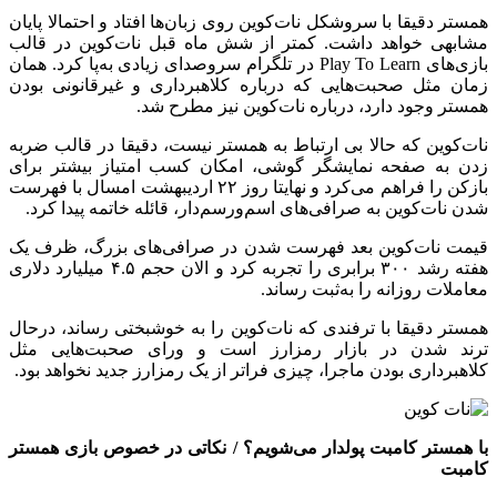
همستر دقیقا با سروشکل نات‌کوین روی زبان‌ها افتاد و احتمالا پایان
مشابهی خواهد داشت. کمتر از شش ماه قبل نات‌کوین در قالب
بازی‌های Play To Learn در تلگرام سروصدای زیادی به‌پا کرد. همان
زمان مثل صحبت‌هایی که درباره کلاهبرداری و غیرقانونی بودن
همستر وجود دارد، درباره نات‌کوین نیز مطرح شد.
نات‌کوین که حالا بی ارتباط به همستر نیست، دقیقا در قالب ضربه
زدن به صفحه نمایشگر گوشی، امکان کسب امتیاز بیشتر برای
بازکن را فراهم می‌کرد و نهایتا روز ۲۲ اردیبهشت امسال با فهرست
شدن نات‌کوین به صرافی‌های اسم‌ورسم‌دار، قائله خاتمه پیدا کرد.
قیمت نات‌کوین بعد فهرست شدن در صرافی‌های بزرگ، ظرف یک
هفته رشد ۳۰۰ برابری را تجربه کرد و الان حجم ۴.۵ میلیارد دلاری
معاملات روزانه را به‌ثبت رساند.
همستر دقیقا با ترفندی که نات‌کوین را به خوشبختی رساند، درحال
ترند شدن در بازار رمزارز است و ورای صحبت‌هایی مثل
کلاهبرداری بودن ماجرا، چیزی فراتر از یک رمزارز جدید نخواهد بود.
با همستر کامبت پولدار می‌شویم؟ / نکاتی در خصوص بازی همستر
کامبت