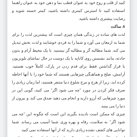
کنید از قلب و روح خود به عنوان قطب نما و ذهن خود به عنوان راهنما
استفاده کنید تا استرس کمتری داشته باشید، کمتر خسته شوید و
رضایت بیشتری داشته باشید.
6. ساکت
لذت های ساده در زندگی همان چیزی است که بیشترین لذت را برای
شما به ارمغان می آورد و شما را به فردی خوشایند و لذت بخش تبدیل
می کند. شما مطالبه گر و مطالبه گر نیستید. با یک محیط آرام و بدون
حادثه، مانند نشستن روی کاناپه با یک دوست در حال تماشای تلویزیون
یا قرار گذاشتن فقط برای قدم زدن در پارک، کاملاً خوب هستید.
آرامش، صلح و هماهنگی چیزهایی هستند که شما خود را با آنها احاطه
کرده اید، زیرا از هرج و مرج شلوغ دنیا متنفر هستید، اما زمان زیادی را
صرف فکر کردن در مورد "چه می شود اگر" می کنید، گویی این در
مورد چیزهایی که آرزو دارید و انجام می دهید صدق می کند. و بیرون از
دنیا را می بینید.
چیزی که ممکن است نادیده بگیرید این است که چگونه این "چه می
شود اگر" به سلامت، رفاه و بهره وری شما آسیب می رساند. شما
توانایی های کشف نشده زیادی دارید که از آنها استفاده نمی کنید.