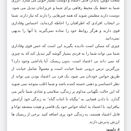
سخت کوش، پایدار، قابل اعتماد و دوست بسیار خوبی می سازد. انرژی
شما به حفظ یک محیط رفاهی برای شما و عزیزانتان تبدیل می شود.
دوست دارید مطمئن شوید که همه چیزهایی را دارند که نیاز دارند. شما
در انتخاب افرادی که اطرافتان را احاطه کرده‌اید، احساس وفاداری
قوی دارید و هرگز روابط خود را ساده نمی‌گیرید یا آنها را بدیهی
نمی‌دانید.
چیزی که ممکن است نادیده بگیرید این است که حس قوی وفاداری
شما می تواند شما را به فردی بسیار گوشه گیر تبدیل کند که به چیزی
که نمی داند بی اعتماد است. بدون ریسک، آیا پاداشی وجود دارد؟
بزرگترین ترس درونی شما خیانت است و معمولاً شامل خیانت از
طریق حواس خودتان می شود. یک فرد بی اعتماد بودن می تواند از
نظر احساسی و ذهنی خسته کننده باشد و شما اغلب متوجه نمی شوید
که این حالت نگهبانی مداوم بر زندگی، سلامتی و شادی شما تأثیر می
گذارد. با دادن فضایی به "بیگناه تا اثبات گناه" به زندگی خود آرامش
بیافزایید. با اعتماد به اینکه حواس خود یک قاضی و هیئت منصفه توانا و
قابل اعتماد هستند، به زندگی خود پری اضافه کنید. برخی از ریسک ها
ارزش پذیرش دارند.
4. دلسوز