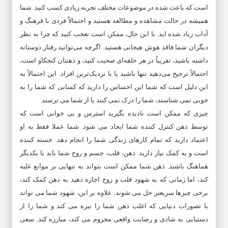
است که باعث شده در موضوعات مختلف تجربه زیادی کسب کنید. شما
همیشه در حالت مشاهده و مطالعه هستید و احتمالاً فردی با فرهنگ و
آداب زیاد شده اید. با این حال، ممکن است تعجب کنید که چرا به نظر
دیگران شما فاقد هوش هیجانی هستید. اگرچه می‌توانید رفتار دوستانه
داشته باشید، تقریباً در هر حلقه‌ای صحبت کنید، و ذهنتان کنجکاو است،
احتمالاً ترجیح می‌دهید تنها باشید یا با نزدیک‌ترین افراد. این احتمالاً به
این دلیل است که شما این احساس را دارید که کسانی که شما را به
خوبی نمی شناسند، شما را درک نمی کنند یا از شما می ترسند.
چیزی که ممکن است نادیده بگیرید استرس و بی خوابی است که
توسط ذهن کنترل کننده شما ایجاد می شود. شما عملا فقط به او
اعتماد دارید که تمام کارهای زندگی شما را انجام دهد. خسته کننده
است و به کمک نیاز دارید. ذهن، قلب، جسم و روح شما باید با یکدیگر
هماهنگ باشند. ذهن شما ممکن است بتواند به تنهایی بر موانع غلبه
کند، اما زمانی که به شهود قلب و روح اجازه دهید به ذهن کمک کند،
برخی چیزها سریعتر حل می شوند. علاوه بر این، شهود شما می تواند
با تصورات دنیایی که اغلب ذهن شما را تیره می کند و شما را از
دستیابی به شادی و رضایت واقعی محروم می کند، مبارزه کند. سعی