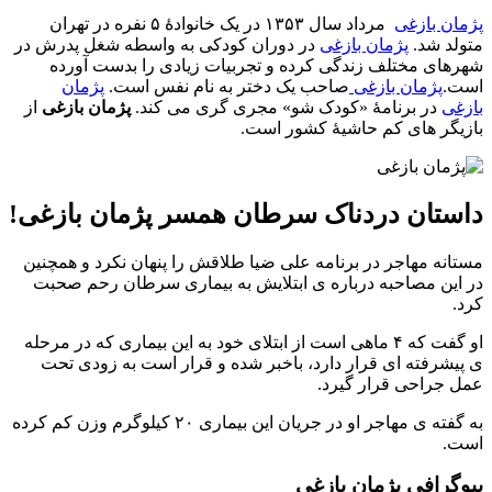
پژمان بازغی
مرداد سال ۱۳۵۳ در یک خانوادهٔ ۵ نفره در تهران
متولد شد.
پژمان بازغی
در دوران کودکی به واسطه شغل پدرش در
شهرهای مختلف زندگی کرده و تجربیات زیادی را بدست آورده
است.
پژمان بازغی
صاحب یک دختر به نام نفس است.
پژمان
بازغی
در برنامۀ «کودک شو» مجری گری می کند.
پژمان بازغی
از
بازیگر های کم حاشیۀ کشور است.
داستان دردناک سرطان همسر پژمان بازغی!
مستانه مهاجر در برنامه علی ضیا طلاقش را پنهان نکرد و همچنین
در این مصاحبه درباره ی ابتلایش به بیماری سرطان رحم صحبت
کرد.
او گفت که ۴ ماهی است از ابتلای خود به این بیماری که در مرحله
ی پیشرفته ای قرار دارد، باخبر شده و قرار است به زودی تحت
عمل جراحی قرار گیرد.
به گفته ی مهاجر او در جریان این بیماری ۲۰ کیلوگرم وزن کم کرده
است.
بیوگرافی پژمان بازغی