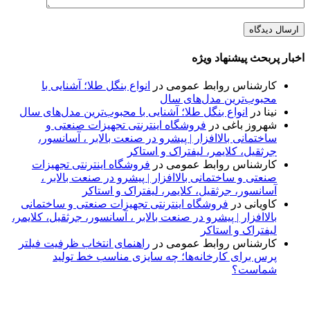
اخبار پربحث پیشنهاد ویژه
کارشناس روابط عمومی
در
انواع بنگل طلا؛ آشنایی با
محبوب‌ترین مدل‌های سال
نینا
در
انواع بنگل طلا؛ آشنایی با محبوب‌ترین مدل‌های سال
شهروز باغی
در
فروشگاه اینترنتی تجهیزات صنعتی و
ساختمانی بالاافزار | پیشرو در صنعت بالابر ، آسانسور،
جرثقیل، کلایمر، لیفتراک و استاکر
کارشناس روابط عمومی
در
فروشگاه اینترنتی تجهیزات
صنعتی و ساختمانی بالاافزار | پیشرو در صنعت بالابر ،
آسانسور، جرثقیل، کلایمر، لیفتراک و استاکر
کاویانی
در
فروشگاه اینترنتی تجهیزات صنعتی و ساختمانی
بالاافزار | پیشرو در صنعت بالابر ، آسانسور، جرثقیل، کلایمر،
لیفتراک و استاکر
کارشناس روابط عمومی
در
راهنمای انتخاب ظرفیت فیلتر
پرس برای کارخانه‌ها؛ چه سایزی مناسب خط تولید
شماست؟
پایگاه خبری «پیشنهاد ویژه» جایی است برای اطلاع از تازه‌ترین و
مهم‌ترین اخبار ایران و جهان؛ سریع، دقیق و معتبر، بدون شایعه و