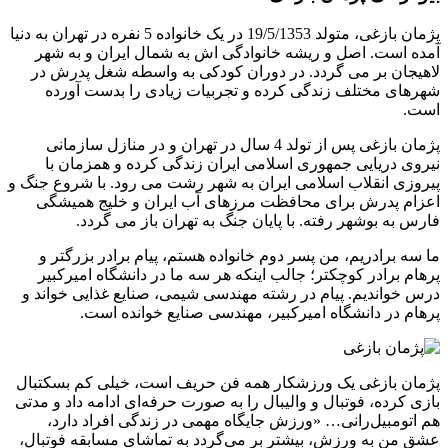
پژمان بازغی، متولد 19/5/1353 در یک خانواده 5 نفره در تهران به دنیا
آمده است. اصل و ریشه خانوادگی اش به شمال ایران و به شهر
لاهیجان بر می گردد. در دوران کودکی به واسطه شغل پدرش در
شهرهای مختلف زندگی کرده و تجربیات زیادی را بدست آورده
است.
پژمان بازغی پس از تولد 4 سال در تهران و در منازل سازمانی
نیروی دریایی جمهوری اسلامی ایران زندگی کرده و همزمان با
پیروزی انقلاب اسلامی ایران به شهر رشت می رود. با شروع جنگ و
اعزام پدرش برای محافظت مرزهای آب ایران و خلیج همیشگی
فارس به بوشهر رفته. با پایان جنگ به تهران باز می گردد.
ما سه برادریم، من پسر دوم خانواده هستم، پیام برادر بزرگتر و
پرهام برادر کوچکتر؛ جالب اینکه هر سه‌ ما در دانشگاه امیرکبیر
درس خواندیم. پیام در رشته مهندسی شیمی، صنایع غذایی خواند و
پرهام در دانشگاه امیرکبیر، مهندسی صنایع خوانده است.
پژمان بازغی یک ورزشکار همه فن حریف است، خیلی کم بسکتبال
بازی کرده، فوتبال و والیبال را به صورت حرفه‌ای ادامه داد و مدتی
هم اتومبیل‌رانی… «ورزش جایگاه مهمی در زندگی افراد دارد،
عشق من به ورزش، بیشتر بر می‌گردد به تماشای مسابقه فوتبال،