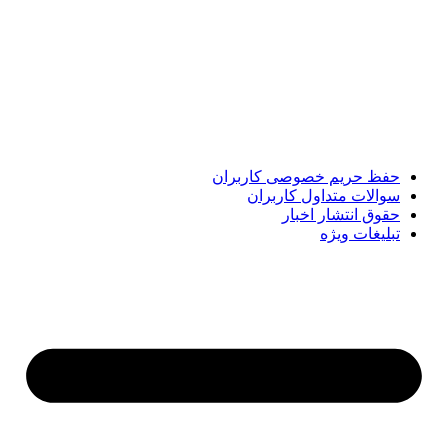
پایگاه خبری «پیشنهاد ویژه» جایی است برای اطلاع از تازه‌ترین و
مهم‌ترین اخبار ایران و جهان؛ سریع، دقیق و معتبر، بدون شایعه و
حاشیه. این رسانه با ارائه خبرهای داغ، گزارش‌های ویژه و
تحلیل‌های کوتاه، تلاش می‌کند تصویری روشن و قابل‌اعتماد از
رویدادهای روز را در اختیار مخاطبان قرار دهد. «پیشنهاد ویژه»
همراه شماست تا همیشه به‌روز بمانید و مهم‌ترین اتفاقات را در
کوتاه‌ترین زمان دنبال کنید.
حفظ حریم خصوصی کاربران
سوالات متداول کاربران
حقوق انتشار اخبار
تبلیغات ویژه