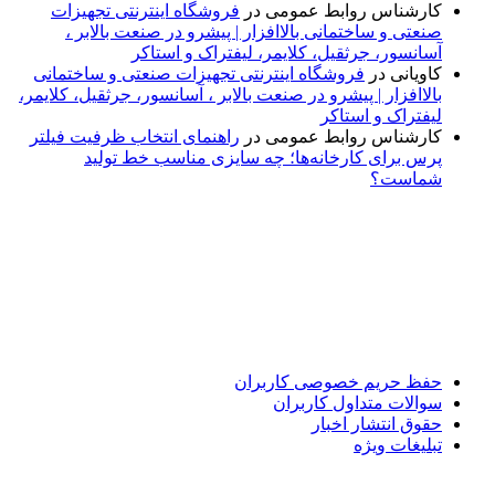
کارشناس روابط عمومی
در
فروشگاه اینترنتی تجهیزات
صنعتی و ساختمانی بالاافزار | پیشرو در صنعت بالابر ،
آسانسور، جرثقیل، کلایمر، لیفتراک و استاکر
کاویانی
در
فروشگاه اینترنتی تجهیزات صنعتی و ساختمانی
بالاافزار | پیشرو در صنعت بالابر ، آسانسور، جرثقیل، کلایمر،
لیفتراک و استاکر
کارشناس روابط عمومی
در
راهنمای انتخاب ظرفیت فیلتر
پرس برای کارخانه‌ها؛ چه سایزی مناسب خط تولید
شماست؟
پایگاه خبری «پیشنهاد ویژه» جایی است برای اطلاع از تازه‌ترین و
مهم‌ترین اخبار ایران و جهان؛ سریع، دقیق و معتبر، بدون شایعه و
حاشیه. این رسانه با ارائه خبرهای داغ، گزارش‌های ویژه و
تحلیل‌های کوتاه، تلاش می‌کند تصویری روشن و قابل‌اعتماد از
رویدادهای روز را در اختیار مخاطبان قرار دهد. «پیشنهاد ویژه»
همراه شماست تا همیشه به‌روز بمانید و مهم‌ترین اتفاقات را در
کوتاه‌ترین زمان دنبال کنید.
حفظ حریم خصوصی کاربران
سوالات متداول کاربران
حقوق انتشار اخبار
تبلیغات ویژه