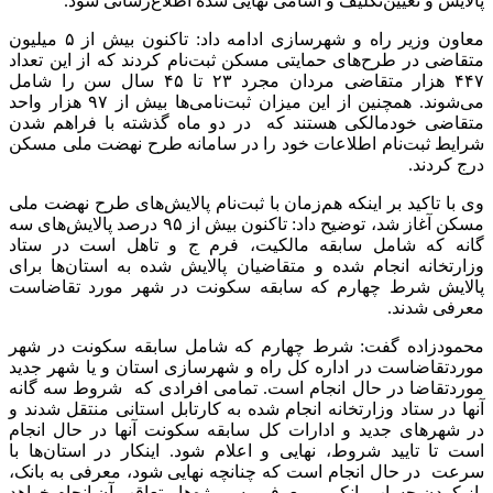
پالایش و تعیین‌تکلیف و اسامی نهایی شده اطلاع‌رسانی شود.
معاون وزیر راه و شهرسازی ادامه داد: تاکنون بیش از ۵ میلیون
متقاضی در طرح‌های حمایتی مسکن ثبت‌نام کردند که از این تعداد
۴۴۷ هزار متقاضی مردان مجرد ۲۳ تا ۴۵ سال سن را شامل
می‌شوند. همچنین از این میزان ثبت‌نامی‌ها بیش از ۹۷ هزار واحد
متقاضی خودمالکی هستند که در دو ماه گذشته با فراهم شدن
شرایط ثبت‌نام اطلاعات خود را در سامانه طرح نهضت ملی مسکن
درج کردند.
وی با تاکید بر اینکه هم‌زمان با ثبت‌نام پالایش‌های طرح نهضت ملی
مسکن آغاز شد، توضیح داد: تاکنون بیش از ۹۵ درصد پالایش‌های سه
گانه که شامل سابقه مالکیت، فرم ج و تاهل است در ستاد
وزارتخانه انجام شده و متقاضیان پالایش شده به استان‌ها برای
پالایش شرط چهارم که سابقه سکونت در شهر مورد تقاضاست
معرفی شدند.
محمودزاده گفت: شرط چهارم که شامل سابقه سکونت در شهر
موردتقاضاست در اداره کل راه و شهرسازی استان و یا شهر جدید
موردتقاضا در حال انجام است. تمامی افرادی که شروط سه گانه
آنها در ستاد وزارتخانه انجام شده به کارتابل استانی منتقل شدند و
در شهرهای جدید و ادارات کل سابقه سکونت آنها در حال انجام
است تا تایید شروط، نهایی و اعلام شود. اینکار در استان‌ها با
سرعت در حال انجام است که چنانچه نهایی شود، معرفی به بانک،
باز کردن حساب بانکی و معرفی به پروژه‌ها متعاقب آن انجام خواهد