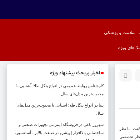
سلامت و پزشکی
نک‌های ویژه
اخبار پربحث پیشنهاد ویژه
کارشناس روابط عمومی
در
انواع بنگل طلا؛ آشنایی با
محبوب‌ترین مدل‌های سال
نینا
در
انواع بنگل طلا؛ آشنایی با محبوب‌ترین مدل‌های
سال
شهروز باغی
در
فروشگاه اینترنتی تجهیزات صنعتی و
سیون اجتماعی مجلس در رابطه با خبرهای منتشر شده درخصوص مخالفت کمیسیون با افزایش سن بازنشستگی در لایحه بودجه ۱۴۰۱، گفت: ما نظر
ساختمانی بالاافزار | پیشرو در صنعت بالابر ، آسانسور،
 نظر تخصصی