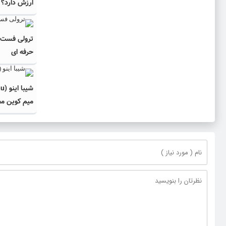
ارزش دارد؟
ترولی فست ف
حرفه ای
میم کوین مح
دیجیتال