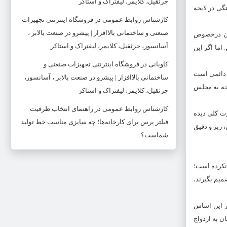
جرثقیل، کلایمر، لیفتراک و استاکر
ه بر این اساس کمیسیون با افزایش ۲ ساله سن بازنشستگی در لایحه
کارشناس روابط عمومی
در
فروشگاه اینترنتی تجهیزات
صنعتی و ساختمانی بالاافزار | پیشرو در صنعت بالابر ،
مان درخصوص
آسانسور، جرثقیل، کلایمر، لیفتراک و استاکر
اما اگر این
کاویانی
در
فروشگاه اینترنتی تجهیزات صنعتی و
 احکام دائمی است
ساختمانی بالاافزار | پیشرو در صنعت بالابر ، آسانسور،
یحه به مجلس
جرثقیل، کلایمر، لیفتراک و استاکر
کارشناس روابط عمومی
در
راهنمای انتخاب ظرفیت
سبت به وام ازدواج، بیان کرد: در بحث وام ازدواج، این مساله را هم در بودجه ۱۴۰۱ به صورت کلی دیده
فیلتر پرس برای کارخانه‌ها؛ چه سایزی مناسب خط تولید
 ریز و دقیق
شماست؟
 نکرده است؛
میم بگیرند،
بر این اساس
در راستای تشویق جوانان به ازدواج