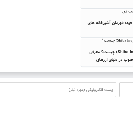
ود؛ قهرمان آشپزخانه های
شیبا اینو (Shiba Inu) چیست؟ معرفی
بوب در دنیای ارزهای