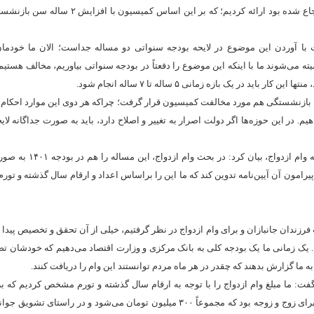
کمیسیون را در آخرین وقتی که داشتیم درخصوص بندهایی که به کمیسیون ارجاع شده بود ارائه کردیم؛ ک
ت با آوردن این موضوع در لایحه بودجه سنواتی دو مساله جداست؛ الان ما خود
ه می‌شوند ما با اینکه این موضوع را دفعتاً در بودجه سنواتی بیاوریم، مخالف هستیم. 
ر یک بازه زمانی ۵ ساله تا ۷ ساله انجام شود.
همچنین موضوع پیشنهاد میانگین حقوق ۳ سال آخر برای بازنشستگی هم مورد مخالفت کمیسیون قرار گرفت؛ چراکه هر دوی این موارد
یم. در این حوزه‌ها اگر دولت اصرار به تغییر و اصلاح دارد، باید به صورت جداگانه لا
رییس کمیسیون اجتماعی مجلس همچنین در رابطه با نظر کمیسیون ن
یرامون آن آیین‌نامه تدوین کند که ما این را براساس اعداد و ارقام سال گذشته و تورم،
فرزندان جانبازان و برای وام ازدواج در نظر گرفتیم، خیلی از آن تحقق و تخصیص پیدا
 یک زمانی ما یک بودجه کلی به بانک مرکزی و وزارت اقتصاد می‌دهیم که خودشان تص
ه ما گزارش بدهند که چقدر در هر ماه مردم توانستند این وام را دریافت کنند.
 گفت: ما مبلغ وام ازدواج را با توجه به ارقام سال گذشته و تورم مشخص کردیم که 
پیشنهاد کمیسیون برای مبلغ وام ازدواج در سال ۱۴۰۱ عدد ۱۵۰ میلیون تومان برای زوج و زوجه بود که مجموعاً ۳۰۰ میلیون تومان می‌شود و 