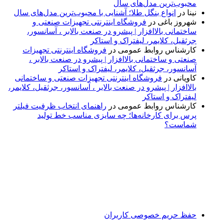
محبوب‌ترین مدل‌های سال
نینا
در
انواع بنگل طلا؛ آشنایی با محبوب‌ترین مدل‌های سال
شهروز باغی
در
فروشگاه اینترنتی تجهیزات صنعتی و
ساختمانی بالاافزار | پیشرو در صنعت بالابر ، آسانسور،
جرثقیل، کلایمر، لیفتراک و استاکر
کارشناس روابط عمومی
در
فروشگاه اینترنتی تجهیزات
صنعتی و ساختمانی بالاافزار | پیشرو در صنعت بالابر ،
آسانسور، جرثقیل، کلایمر، لیفتراک و استاکر
کاویانی
در
فروشگاه اینترنتی تجهیزات صنعتی و ساختمانی
بالاافزار | پیشرو در صنعت بالابر ، آسانسور، جرثقیل، کلایمر،
لیفتراک و استاکر
کارشناس روابط عمومی
در
راهنمای انتخاب ظرفیت فیلتر
پرس برای کارخانه‌ها؛ چه سایزی مناسب خط تولید
شماست؟
پایگاه خبری «پیشنهاد ویژه» جایی است برای اطلاع از تازه‌ترین و
مهم‌ترین اخبار ایران و جهان؛ سریع، دقیق و معتبر، بدون شایعه و
حاشیه. این رسانه با ارائه خبرهای داغ، گزارش‌های ویژه و
تحلیل‌های کوتاه، تلاش می‌کند تصویری روشن و قابل‌اعتماد از
رویدادهای روز را در اختیار مخاطبان قرار دهد. «پیشنهاد ویژه»
همراه شماست تا همیشه به‌روز بمانید و مهم‌ترین اتفاقات را در
کوتاه‌ترین زمان دنبال کنید.
حفظ حریم خصوصی کاربران