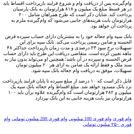
وام‌گیرنده پس از دریافت وام و شروع فرایند بازپرداخت اقساط باید
در هر قسط مبلغ یک میلیون و ۸۱۸ هزارتومان به بانک پارسیان
پرداخت کند. شایان ذکر است که طرح همراهان شامل ۲۰۰
هزارتومان بابت هزینه‌های جانبی می‌شود که وام‌گیرنده ملزم به
پرداخت آن خواهد بود.
بانک سپه وام جعاله خود را به مشتریان دارای حساب سپرده قرض
الحسنه و ضامن رسمی پرداخت می‌کند. بانک سپه برای این
تسهیلات نرخ سود ۲۳ درصدی و مدت زمان بازپرداخت حداکثر ۴۸
ماهه تعیین کرده است. متقاضی دریافت این طرح باید دارای حساب
قرض الحسنه و سپرده‌ در آن باشد؛ همچنین او می‌تواند بدون نیاز به
سند ملک و فقط ارائه یک ضامن به ازای هر ۲۰ میلیون تومان
تسهیلات، موفق به دریافت وام جعاله بانک سپه شود.
قابل ذکر است که ۱۰ درصد از مبلغ سپرده تا پایان فرایند بازپرداخت
نزد بانک مسدود خواهد شد. مبلغ اقساط وام جعاله بانک سپه یک
میلیون و ۲۸۲ هزارتومان است که وام‌گیرنده علاوه برآن باید ۱۰۰
هزارتومان نیز بابت هزینه جانبی به این بانک بپردازد
وام فوری
وام فوری 100 میلیونی
وام فوری 200 میلیون تومانی
وام
فوری ۲۵۰ میلیون تومانی