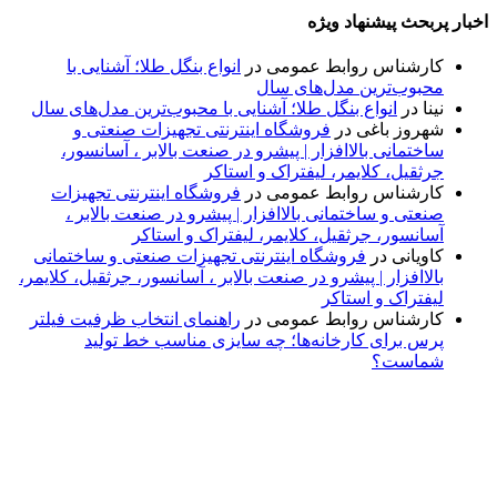
اخبار پربحث پیشنهاد ویژه
کارشناس روابط عمومی
در
انواع بنگل طلا؛ آشنایی با
محبوب‌ترین مدل‌های سال
نینا
در
انواع بنگل طلا؛ آشنایی با محبوب‌ترین مدل‌های سال
شهروز باغی
در
فروشگاه اینترنتی تجهیزات صنعتی و
ساختمانی بالاافزار | پیشرو در صنعت بالابر ، آسانسور،
جرثقیل، کلایمر، لیفتراک و استاکر
کارشناس روابط عمومی
در
فروشگاه اینترنتی تجهیزات
صنعتی و ساختمانی بالاافزار | پیشرو در صنعت بالابر ،
آسانسور، جرثقیل، کلایمر، لیفتراک و استاکر
کاویانی
در
فروشگاه اینترنتی تجهیزات صنعتی و ساختمانی
بالاافزار | پیشرو در صنعت بالابر ، آسانسور، جرثقیل، کلایمر،
لیفتراک و استاکر
کارشناس روابط عمومی
در
راهنمای انتخاب ظرفیت فیلتر
پرس برای کارخانه‌ها؛ چه سایزی مناسب خط تولید
شماست؟
پایگاه خبری «پیشنهاد ویژه» جایی است برای اطلاع از تازه‌ترین و
مهم‌ترین اخبار ایران و جهان؛ سریع، دقیق و معتبر، بدون شایعه و
حاشیه. این رسانه با ارائه خبرهای داغ، گزارش‌های ویژه و
تحلیل‌های کوتاه، تلاش می‌کند تصویری روشن و قابل‌اعتماد از
رویدادهای روز را در اختیار مخاطبان قرار دهد. «پیشنهاد ویژه»