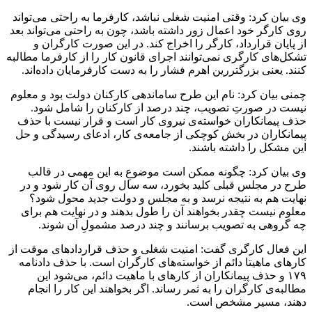
وی بیان کرد: وقتی امنیت شغلی نباشد، کارفرما به راحتی می‌تواند
روی کارگر خود اعمال زور داشته باشد، چون به راحتی می‌تواند بعد
از پایان قرارداد، کارگر را اخراج کند. در این صورت کارگران و
تشکل‌های کارگری نمی‌توانند اجرای قانون کار را از کارفرما مطالبه
کنند. یعنی بزرگتررین اهرم فشار را به دست کارفرمایان داده‌اند.
چمنی بیان کرد: نام این طرح ساماندهی کارکنان دولت بود و معلوم
نیست در صورتِ تصویب، چند درصد از کارکنان را شامل شود.
حذف پیمانکاران خواسته‌ی نیروی کار است و قرار نیست با حذف
پیمانکاران در بخش کوچکی از جامعه‌ی کار، ادعای رسیدگی و حل
این مشکل را داشته باشند.
وی بیان کرد: چگونه ممکن است موضوعِ به این مهمی در قالب
طرح در مجلس قبلی کلید بخورد، سه سال روی آن کار شود و در
نهایت هم به نتیجه نرسد و به مجلس و دولت جدید محول شود؟
معلوم نیست چقدر بخواهند آن را طول بدهند و در نهایت هم برای
چه گروهی به تصویب برسانند و چند درصد مشمولِ آن شوند.
این فعال کارگری گفت: امنیت شغلی و حذف قراردادهای موقت از
کارهای ماهیتا دائم از خواسته‌های کارگران است. با حذف دادنامه
۱۷۹ و حذف پیمانکاران از کارهای با ماهیت دائم، می‌شود این
مطالبه‌ی کارگران را به ثمر رساند. اگر بخواهند این کار را انجام
دهند، مسیر مشخص است.