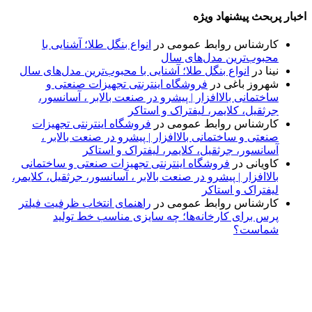
اخبار پربحث پیشنهاد ویژه
کارشناس روابط عمومی
در
انواع بنگل طلا؛ آشنایی با
محبوب‌ترین مدل‌های سال
نینا
در
انواع بنگل طلا؛ آشنایی با محبوب‌ترین مدل‌های سال
شهروز باغی
در
فروشگاه اینترنتی تجهیزات صنعتی و
ساختمانی بالاافزار | پیشرو در صنعت بالابر ، آسانسور،
جرثقیل، کلایمر، لیفتراک و استاکر
کارشناس روابط عمومی
در
فروشگاه اینترنتی تجهیزات
صنعتی و ساختمانی بالاافزار | پیشرو در صنعت بالابر ،
آسانسور، جرثقیل، کلایمر، لیفتراک و استاکر
کاویانی
در
فروشگاه اینترنتی تجهیزات صنعتی و ساختمانی
بالاافزار | پیشرو در صنعت بالابر ، آسانسور، جرثقیل، کلایمر،
لیفتراک و استاکر
کارشناس روابط عمومی
در
راهنمای انتخاب ظرفیت فیلتر
پرس برای کارخانه‌ها؛ چه سایزی مناسب خط تولید
شماست؟
پایگاه خبری «پیشنهاد ویژه» جایی است برای اطلاع از تازه‌ترین و
مهم‌ترین اخبار ایران و جهان؛ سریع، دقیق و معتبر، بدون شایعه و
حاشیه. این رسانه با ارائه خبرهای داغ، گزارش‌های ویژه و
تحلیل‌های کوتاه، تلاش می‌کند تصویری روشن و قابل‌اعتماد از
رویدادهای روز را در اختیار مخاطبان قرار دهد. «پیشنهاد ویژه»