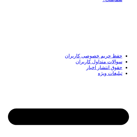
پایگاه خبری «پیشنهاد ویژه» جایی است برای اطلاع از تازه‌ترین و
مهم‌ترین اخبار ایران و جهان؛ سریع، دقیق و معتبر، بدون شایعه و
حاشیه. این رسانه با ارائه خبرهای داغ، گزارش‌های ویژه و
تحلیل‌های کوتاه، تلاش می‌کند تصویری روشن و قابل‌اعتماد از
رویدادهای روز را در اختیار مخاطبان قرار دهد. «پیشنهاد ویژه»
همراه شماست تا همیشه به‌روز بمانید و مهم‌ترین اتفاقات را در
کوتاه‌ترین زمان دنبال کنید.
حفظ حریم خصوصی کاربران
سوالات متداول کاربران
حقوق انتشار اخبار
تبلیغات ویژه