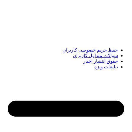
پایگاه خبری «پیشنهاد ویژه» جایی است برای اطلاع از تازه‌ترین و
مهم‌ترین اخبار ایران و جهان؛ سریع، دقیق و معتبر، بدون شایعه و
حاشیه. این رسانه با ارائه خبرهای داغ، گزارش‌های ویژه و
تحلیل‌های کوتاه، تلاش می‌کند تصویری روشن و قابل‌اعتماد از
رویدادهای روز را در اختیار مخاطبان قرار دهد. «پیشنهاد ویژه»
همراه شماست تا همیشه به‌روز بمانید و مهم‌ترین اتفاقات را در
کوتاه‌ترین زمان دنبال کنید.
حفظ حریم خصوصی کاربران
سوالات متداول کاربران
حقوق انتشار اخبار
تبلیغات ویژه