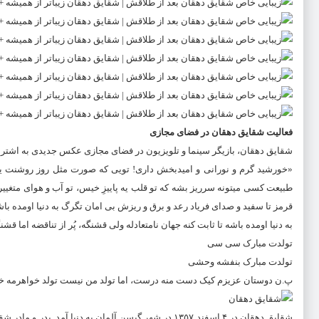
فعالیت شقایق دهقان در فضای مجازی
شقایق دهقان، بازیگر سینما و تلویزیون در فضای مجازی عکس جدیدی به اش
«خورشید گرم و نورانى و امیدبخش دارى! تویى که صورت مثل روز روشنت یه
طبیعت کسی میتونه سرریز بشه که تو قلب یه پاییزِ خیس، تو آب و هواى متغی
قرمز تا سفید و صداى فریاد رعد و برق و ریزش بى امان تگرگ به دنیا اومده باش
به دنیا اومده باشه تا ثابت کنه جهان نامتعادله ولى قشنگه، پُر از تناقضه اما ق
تولدت مبارک سى سى
تولدت مبارک بنفشه وحشى
پ.ن دوستان عزیزم کیک دست منه درست، اما تولد من نیست تولد خواهرمه خ
شقایق دهقان در ۴ اسفند ۱۳۵۷ در شهر گیسن آلمان به دنیا