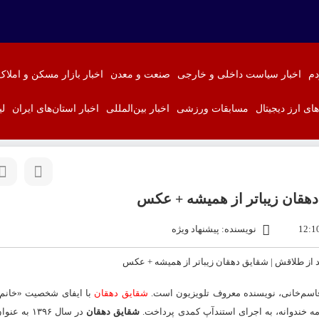
دم
اخبار سیاست داخلی و خارجی
صنعت و معدن
اخبار بازار مسکن و املاک
‌های ارز دیجیتال
مسابقات ورزشی
اخبار بین‌المللی
اخبار استان‌های ایران
لی
دهقان زیباتر از همیشه + عکس
نویسنده: پیشنهاد ویژه
سم‌خانی، نویسنده معروف تلویزیون است.
شقایق دهقان
با ایفای شخصیت «خانم 
مه خندوانه، به اجرای استندآپ کمدی پرداخت.
شقایق دهقان
در سال ۱۳۹۶ 