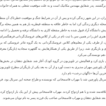
ن برگشتند. پدر شقایق مهندس مکانیک است و به علت موقعیت شغلی به همراه خانواده
 در نیروگاه نکا مازندران، در این شهر زندگی کرده و پس از آن در شرایط جنگ و موقعیت خطرناک آن من
حله دیگری زندگی کرد اما به خاطر علاقه به منطقه قیطریه باز هم به همین محله بر
ایش دانشگاه آزاد قبول شده به خاطر مشغله کاری به دانشگاه نرفته و تحصیل را ادامه
هنری اش را در همین سن با ثبت نام در یکی از کلاس‌های عروسک‌گردانی فرهنگسرای ا
تان، از طرف یکی از معلم‌های کلاس عروسک‌گردانی به یک گروه تئاتر عروسکی که بر
و بازیگری شد، زیرا از طریق یکی از همکارهایش به گلچهره سجادیه (بازیگر) معر
ک هم نویسندگی می‌کرد.
ی بازی کرد و فعالیتش در تلویزیون در گروه کودک آغاز شد. شقایق دهقان در بخش‌ه
پاورچین مهران مدیری به دست آورد و از آن به بعد یکی از بازیگران مطرح تلویزیون 
خرین آن‌ها «ناگهان درخت» نام دارد.
ه، مشغول همکاری و بازی در سریال پاورچین شد با مهراب قاسمخانی که نویسنده و طراح صحنه این سریال بو
قه‌مند شده و با هم ازدواج کردند. مهراب قاسمخانی پیش از این یک بار ازدواج کرده