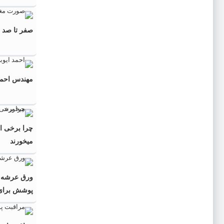
صفر تا صد 
مهندس احمد ا
چرا برخی از
میخورند
ورق عرشه ف
پوشش برای پ
به‌صرفه‌تر