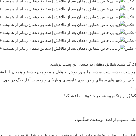
تراک گذاشت. شقایق دهقان در کپشن این پست نوشت:
و شب میشه، شب میشه اما هنوز توش یه هلال ماه نو میدرخشه! و همه ى اینا فقط
یر یکى از شهر هاى شمالىِ وطن، توى خاموشى و تاریکى و وحشتِ آغاز جنگ در طول 
ه!
شنگه! پُر از جنگ و وحشت و خشونته اما قشنگه!
یلى ممنونم از لطف و محبت همگیتون
 آمد. پدر و مادر شقایق دهقان اصالتی بختیاری دارند اما آن موقع برای تحصیل پدر شقایق ساکن آلمان بو