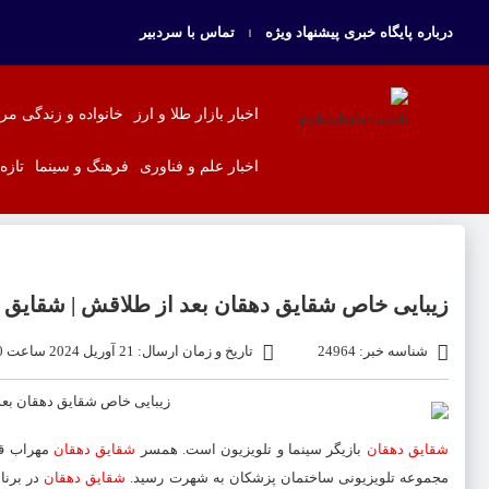
درباره پایگاه خبری پیشنهاد ویژه
تماس با سردبیر
اخبار بازار طلا و ارز
خانواده و زندگی مر
اخبار علم و فناوری
فرهنگ و سینما
تازه
زیبایی خاص شقایق دهقان بعد از طلاقش | شقایق 
شناسه خبر: 24964
تاریخ و زمان ارسال: 21 آوریل 2024 ساعت 12:10
شقایق دهقان
بازیگر سینما و تلویزیون است. همسر
شقایق دهقا
ن
مهراب قا
مجموعه تلویزیونی ساختمان پزشکان به شهرت رسید.
شقایق دهقان
در برنا