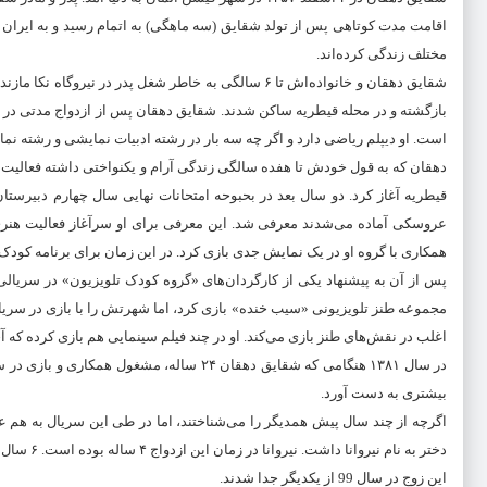
اقامت مدت کوتاهی پس از تولد شقایق (سه ماهگی) به اتمام رسید و به ایرا
مختلف زندگی کرده‌اند.
شقایق دهقان و خانواده‌اش تا ۶ سالگی به خاطر شغل پدر
بازگشته و در محله قیطریه ساکن شدند. شقایق دهقان پس از ازدواج مدتی در م
است. او دیپلم ریاضی دارد و اگر چه سه بار در رشته ادبیات نمایشی و رشته نم
دهقان که به قول خودش تا هفده سالگی زندگی آرام و یکنواختی داشته فعالیت 
قیطریه آغاز کرد. دو سال بعد در بحبوحه امتحانات نهایی سال چهارم دبیرس
عروسکی آماده می‌شدند معرفی شد. این معرفی برای او سرآغاز فعالیت هنری 
همکاری با گروه او در یک نمایش جدی بازی کرد. در این زمان برای برنامه کود
پس از آن به پیشنهاد یکی از کارگردان‌های «گروه کودک تلویزیون» در سریال
مجموعه طنز تلویزیونی «سیب خنده» بازی کرد، اما شهرتش را با بازی در سریال 
اغلب در نقش‌های طنز بازی می‌کند. او در چند فیلم سینمایی هم بازی کرده که آ
در سال ۱۳۸۱ هنگامی که شقایق دهقان ۲۴ سال
بیشتری به دست آورد.
اگرچه از چند سال پیش همدیگر را می‌شناختند، اما در طی این سریال به هم علا
دختر به نام نیروانا داشت. نیروانا در زمان این ازدواج ۴ ساله بوده است. ۶ سال بعد شقایق دهقان و مهراب قاسمخانی صاحب یک فرزند پسر به نام نویان می‌شوند.
این زوج در سال 99 از یکدیگر جدا شدند.