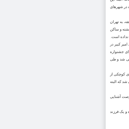
 در شهرهای
طقه، به تهران
گشته و ساکن
 نداده است.
میر کبیر در
ای جشنواره
فی شد و طی
ای کوچکی از
شد که البته
د، فرصت آشنایی
 و یک فرزند