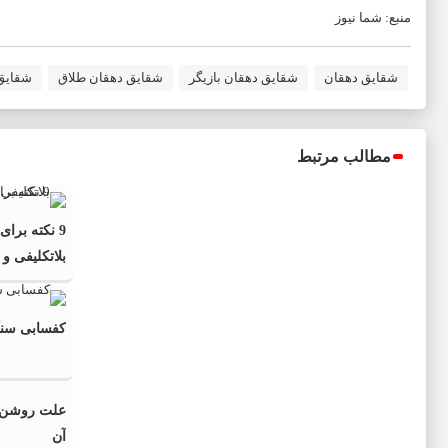
منبع: شما نیوز
شقایق دهقان
شقایق دهقان بازیگر
شقایق دهقان طلاق
شقایق
مطالب مرتبط
9 نکته برا
بلاتکلیفی و 
کفسابی سنگ
علت روشن ش
آن