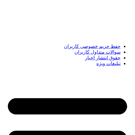
پایگاه خبری «پیشنهاد ویژه» جایی است برای اطلاع از تازه‌ترین و
مهم‌ترین اخبار ایران و جهان؛ سریع، دقیق و معتبر، بدون شایعه و
حاشیه. این رسانه با ارائه خبرهای داغ، گزارش‌های ویژه و
تحلیل‌های کوتاه، تلاش می‌کند تصویری روشن و قابل‌اعتماد از
رویدادهای روز را در اختیار مخاطبان قرار دهد. «پیشنهاد ویژه»
همراه شماست تا همیشه به‌روز بمانید و مهم‌ترین اتفاقات را در
کوتاه‌ترین زمان دنبال کنید.
حفظ حریم خصوصی کاربران
سوالات متداول کاربران
حقوق انتشار اخبار
تبلیغات ویژه