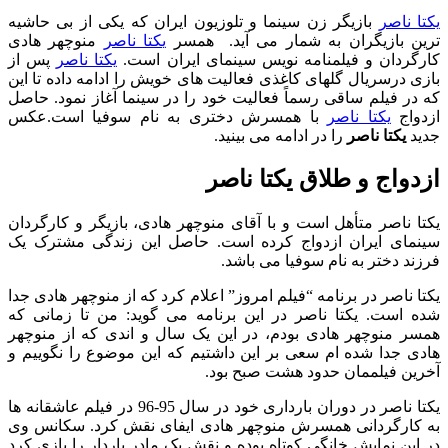
یکتا ناصر
بازیگر زن سینما و تلوزیون ایران که یکی از بی حاشیه
ترین بازیگران به شمار می آید. همسر
یکتا ناصر
منوچهر هادی
کارگردان و فیلمنامه نویس سینمای ایران است.
یکتا ناصر
پس از
بازی درسریال گلهای کاغذی فعالیت های خویش را ادامه داده تا این
که در فیلم ساقی رسماً فعالیت خود را در سینما آغاز نمود. حاصل
ازدواج
یکتا ناصر
با همسرش دختری به نام سوفیا است.عکس
جدید
یکتا ناصر
را در ادامه می بینید.
ازدواج و طلاق یکتا ناصر
یکتا ناصر متأهل است و با آقای منوچهر هادی، بازیگر و کارگردان
سینمای ایران ازدواج کرده است. حاصل این زندگی مشترک یک
فرزند دختر به نام سوفیا می باشد.
یکتا ناصر در برنامه “فیلم امروز” اعلام کرد که از منوچهر هادی جدا
شده است. یکتا ناصر در این برنامه می گوید: من تا زمانی که
همسر منوچهر هادی بودم، در این یک سال و اندی که از منوچهر
هادی جدا شده ام سعی بر این داشتیم که این موضوع را نگوییم و
آخرین فیلممان حدود هشت صبح بود.
یکتا ناصر در دوران بارداری خود در سال 95-96 در فیلم عاشقانه ها
به کارگردانی همسرش منوچهر هادی ایفای نقش کرد. سکانس وی
در این نمایش خانگی کوتاه بوده و نقش یک مادر باردار را بازی کرد