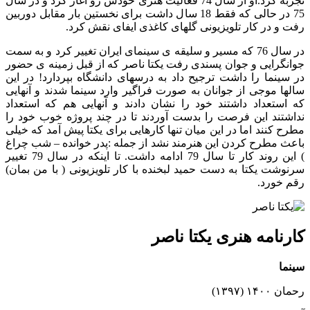
تجربه کرد.او از سال 74 فعالیت هنری خودش رو آغاز کرد و در سال
75 در حالی که فقط 18 سال داشت برای نخستین بار مقابل دوربین
رفت و در کار تلویزیونی گلهای کاغذی ایفای نقش کرد.
در سال 76 که مسیر و سلیقه ی سینمای ایران تغییر کرد و به سمت
جوانگرایی و جوان پسندی رفت یکتا ناصر که از قبل زمینه ی حضور
در سینما را داشت ترجیح داد به درسهای دانشگاه بپردارد! در این
سالها موجی از جوانان به صورت فراگیر وارد سینما شدند و آنهایی
که استعداد داشتند خود را نشان دادند و آنهایی هم که استعداد
نداشتند این فرصت را بدست آوردند تا در چند پروژه خوب خود را
مطرح کنند اما در این میان تنها کارهایی برای یکتا پیش آمد که خیلی
باعث مطرح کردن این هنرمند نشد از جمله :پدر خوانده – شب چراغ
) این روند کار تا سال 79 ادامه داشت. تا اینکه در سال 79 تغییر
سرنوشت یکتا به دست حمید لبخنده با کار تلویزیونی ( با من بمان)
رقم خورد.
کارنامه هنری یکتا ناصر
سینما
رحمان ۱۴۰۰ (۱۳۹۷)