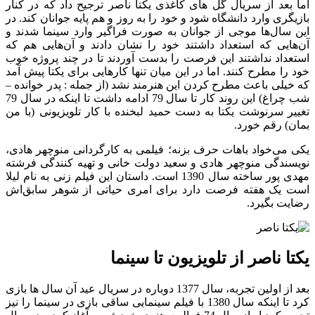
اما بعد از سریال گل های کاغذی یکتا ناصر ترجیح داد که در کنار
بازیگری وارد دانشگاه شود و خود را به روز و هم پایه جوانان کند. در
این سال‌ها موجی از جوانان به صورت فراگیر وارد سینما شدند و
آن‌هایی که استعداد داشتند خود را نشان دادند و آن‌هایی هم که
استعداد نداشتند این فرصت را بدست آوردند تا در چند پروژه خوب
خود را مطرح کنند. اما در این میان تنها کارهایی برای یکتا پیش آمد
که خیلی باعث مطرح کردن این هنرمند نشد (از جمله : پدر خوانده –
شب چراغ) این روند کار تا سال 79 ادامه داشت تا اینکه در سال 79
تغییر سرنوشت یکتا به دست حمید لبخنده با کار تلویزیونی (با من
بمان) رقم خورد.
یکی می‌خواد باهات حرف بزنه؛ فیلمی به کارگردانی منوچهر هادی،
نویسندگی منوچهر هادی و سعید دولت خانی و تهیه کنندگی فرشته
مهدی پور ساخته سال 1390 است. داستان این فیلم زنی به نام لیلا
است یک هفته فرصت دارد برای امری حیاتی از شوهر سابق‌اش
رضایت بگیرد.
یکتا ناصر از تلویزیون تا سینما
بعد از اولین تجربه، سال 1377 دوباره در سریال عید آن سال ها بازی
کرد تا اینکه سال 1380 با فیلم سینمایی ساقی بازی در سینما را نیز