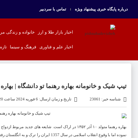
درباره پایگاه خبری پیشنهاد ویژه
تماس با سردبیر
اخبار بازار طلا و ارز
خانواده و زندگی مر
اخبار علم و فناوری
فرهنگ و سینما
تازه
تیپ شیک و خانومانه بهاره رهنما تو دانشگاه | بهار
شناسه خبر: 23061
تاریخ و زمان ارسال: 6 فوریه 2024 ساعت 15:20
بهاره رهنما
متولد ۱۰ آذر ۱۳۵۲ در اراک است. شایعه های جدید مربوط ازدواج جدید
نموده اما با وقوع انقلاب اسلامی در سال 1357 ایران را ترک و به انگلستان رفتند و پس از مدتی با فروکش شدن التهابات سیاسی دوباره به ایران بازگشتند .