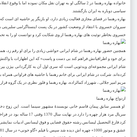
سیاسی دوباره به ایران بازگشتند.
بهاره رهنما در فضای مجازی فعالیت زیادی دارد، او بازیگر پر حاشیه ای است 
سیروان خسروی با انتقاد از وضعیت کشور در یک پست اینستاگرامی سلبریتی ها 
خسروی بخاطر توئیت های بهاره رهنما از وی شکایت کرد و توانست او را به تحمل 50 ضربه شلاق تعزیزی محکوم 
برای خود و اطرافیانش فراهم کند بی دست و پاست» که این اظهارات با واکنش
شام ایرانی مجموعه‌ای ویدئویی است که سری اول آن به کارگردانی بیژن بی
کرده‌اند. شرکت در شام ایرانی برای خانم رهنما با حاشیه های فراوانی همراه بو
مریم امیر جلالی ، شهرزاد کمالزاده، بهاره رهنما و فلور نظری در یک گروه قرار 
ازدواج بهاره رهنما
او همسر سابق پیمان قاسم خانی نویسندهٔ مشهور سینما است. این زوج دختری به
سریال مرد هزار چهره را دا
عشق و موتور 1000» چهره اش دیده شد سپس با فیلم «گاو خونی» در سال 81 و در نهایت با فیلم «چارچنگولی» سال 1387 مشهور شد.