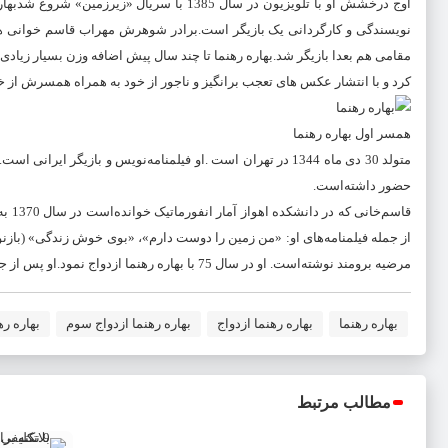
اوج درخشش او با تلویزیون در سال 1385 با س
نویسندگی و کارگردانی یک بازیگر است.برادر شوهرش مهراب قاسم خوانی هم
مقامی هم بعدا بازیگر شد.بهاره رهنما تا چند سال پیش اضافه وزن بسیار زیادی
کرد و با انتشار عکس های تعجب برانگیز و ناجور از خود به همراه همسرش از خ
همسر اول بهاره رهنما
متولد 30 دی ماه 1344 در تهران است .او فیلمنامه‌نویس و بازی
حضور داشته‌است.
قاسم
از جمله فیلمنامه‌های او: «من زمین را دوست دارم»، «بوی خوش زندگی» (بازنو
مرضیه برومند نوشته‌است. او در سال 75 با بهاره رهنما ازدواج نمود.او پس از جدایی از قاسم خانی در شهریور ۱۳۹۶ با امیر خسرو عباسی ازدواج کرد
بهاره رهنما
بهاره رهنما ازدواج
بهاره رهنما ازدواج سوم
بهاره ر
مطالب مرتبط