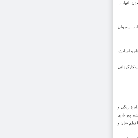
 مدتی با فروکش شدن التهابات
هایت سیروان
اظهارات عجیب گفته بود «هر کس پس از 30 سال کار نتواند رفاه و آسایش
 کارگردانی
یرهٔ زنگی و
ید هاشم پور بازی
یسانس رشته حقوق قضایی و فوق لیسانس ادبیات نمایشی و ادبیات سینمایی بوده و سابقه روزنامه نگاری و نقاله خوانی نیز دارد.در سال 1380 با فیلم «نان و