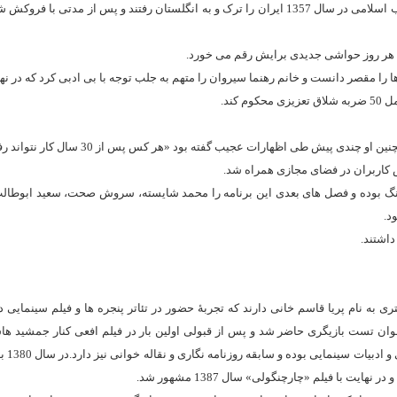
خانواده بهاره رهنما در 2 سالگی او به تهران نقل مکان نموده اما با وقوع انقلاب اسلامی در سال 1357 ایران را ترک و به انگلستان رفتند و پس از
که هر روز حواشی جدیدی برایش رقم می خورد.
را مقصر دانست و خانم رهنما سیروان را متهم به جلب توجه با بی ادبی کرد که در ن
کند.
همچنین حضور بهاره رهنما در شام ایرانی حواشی زیادی را برای او رقم زد، همچنین او چندی پیش طی 
 کاربران در فضای مجازی همراه شد.
رنگ بوده و فصل های بعدی این برنامه را محمد شایسته، سروش صحت، سعید ابوطالب
د.
داشتند.
 نام پریا قاسم خانی دارند که تجربهٔ حضور در تئاتر پنجره ها و فیلم سینمایی دا
رد.در نهایت سال 1370 وقتی 17 ساله بود در فراخوان تست بازیگری حاضر شد و پس از قبولی اولین بار در فیلم افعی کنار جمش
کرد.فارغ التحصیل ل