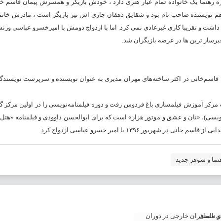
ریال «زیرزمین» شروع شدبهاره رهنما یک خانواده تمام عیار هنری دارد ، خودش بازیگر و همسرش پیمان قاسم
 نویسنده صاحب نام بود و شقایق دهقان جاری اش نیز بازیگر است ، مادرش خانم 
 داشت و تقریبا کاری غیرعادی نمی کرد. اما با ازدواج دومش با امیرخسرو عباسی وزن
برساز ترین ها در عرصه بازیگران شد.
گر ایرانی است. قاسم‌خانی در اکثر ساخته‌های مهران مدیری به عنوان نویسنده و سرپرست نویسندگ
‌خانی که در دانشکده اهواز آمار انفورماتیک خوانده‌است در سال 1370 به مرکز آموزش فیلمسازی باغ فردوس رفت و دوره فیلمنامه‌نویسی را در اولی
یسی)، «نان و عشق و موتور هزار» است که برای ابوالحسن داوودی و فیلمنامه «هتل» 
هنما و شوهر جدید