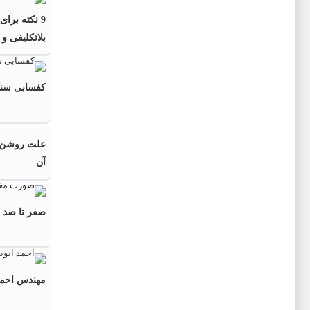
9 نکته برا
بلاتکلیفی و 
کفسابی سنگ
علت روشن ش
آن
صفر تا صد 
مهندس احمد ا