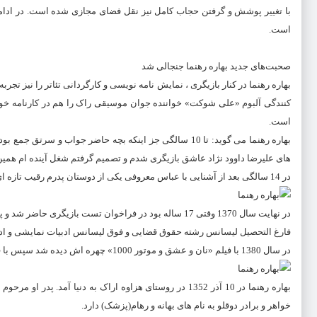
با تغییر پوشش و گرفتن حجاب کامل نیز نقل فضای مجازی شده است.
در ادا
است.​
صحبت‌های جدید بهاره رهنما جنجالی شد
کنندگی آلبوم «علی شوکت» خواننده جوان موسیقی راک را هم در کارنامه خود د
است.
بهاره رهنما می گوید: تا 10 سالگی جز اینکه بچه حاضر جواب 
های علیرضا داوود نژاد عاشق بازیگری شدم و تصمیم گرفتم شغل آینده ام همین
در 14 سالگی بعد از آشنایی با عباس معروفی یکی از دوستان پدرم رقیب تازه ای برای عشق بازیگری ام پیدا شد و آنهم نوشتن داستان بود.
در نهایت سال 1370 وقتی 17 ساله بود در فراخوان تست بازیگری حاضر شد و پس از قبولی اولین بار در فیلم افعی کنار جمشید هاشم پور بازی کرد.
فارغ التحصیل لیسانس رشته حقوق قضایی و فوق لیسانس ادبیات نمایشی و ادبیات
در سال 1380 با فیلم «نان و عشق و موتور 1000» چهره اش دیده شد سپس با فیلم «گاو خونی» در سال 81 و در نهایت با فیلم «چارچنگولی» سال 1387 مشهور شد.
بهاره رهنما در 10 آذر 1352 در روستای هزاوه اراک به دنیا آ
خواهر و برادر دوقلو به نام های بهانه و رهام(پزشک) دارد.