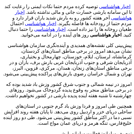
اخبار هواشناسی
توصیه کرده مردم حتما نکات ایمنی را رعایت کند
تا این سامانه بارشی خسارت جانی و مالی نداشته باشد.
اخبار
هواشناسی
آخر هفته کشور رو به بارش شدید باران قرار دارد و
مردم حتما از رودخانه ها فاصله بگیرند.
اخبار هواشناسی
احتمال
طغیان روخانه ها را نیز داده است.
اخبار هواشناسی
را حتما دنبال
کنید.
اخبار هواشناسی
روز های آینده را در ادامه می‌خوانید.
پیش‌بینی کلی نقشه‌های همدیدی و آینده‌نگری سازمان هواشناسی
نشان می‌دهد امروز در برخی مناطق استان‌های کردستان،
کرمانشاه، لرستان، ایلام، خوزستان، چهارمحال و بختیاری،
آذربایجان شرقی و جنوب آذربایجان غربی بارش برف، باران و در
برخی مناطق استان‌های زنجان، همدان، مرکزی، قزوین، البرز،
تهران و شمال خراسان رضوی بارش‌های پراکنده پیش‌بینی می‌شود.
امروز در نیمه شمالی و جنوب شرق کشور وزش باد شدید بوده که
در برخی مناطق منجر به وقوع پدیده گردوخاک می‌شود. روز‌های
چهارشنبه تا شنبه هفته آینده پدیده بارشی در کشور نخواهیم داشت.
همچنین طی امروز و فردا وزش باد گرم جنوبی در استان‌های
ساحلی دریای خزر و اردبیل روی می‌دهد. تا پایان هفته روند افزایش
نسبی دما در اکثر مناطق کشور پیش‌بینی می‌شود. طی دو روز آینده
خلیج‌فارس، تنگه هرمز و دریای عمان مواج است.
توصیف سامانه: فعالیت سامانه بارشی