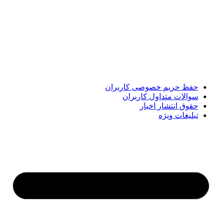
پایگاه خبری «پیشنهاد ویژه» جایی است برای اطلاع از تازه‌ترین و
مهم‌ترین اخبار ایران و جهان؛ سریع، دقیق و معتبر، بدون شایعه و
حاشیه. این رسانه با ارائه خبرهای داغ، گزارش‌های ویژه و
تحلیل‌های کوتاه، تلاش می‌کند تصویری روشن و قابل‌اعتماد از
رویدادهای روز را در اختیار مخاطبان قرار دهد. «پیشنهاد ویژه»
همراه شماست تا همیشه به‌روز بمانید و مهم‌ترین اتفاقات را در
کوتاه‌ترین زمان دنبال کنید.
حفظ حریم خصوصی کاربران
سوالات متداول کاربران
حقوق انتشار اخبار
تبلیغات ویژه