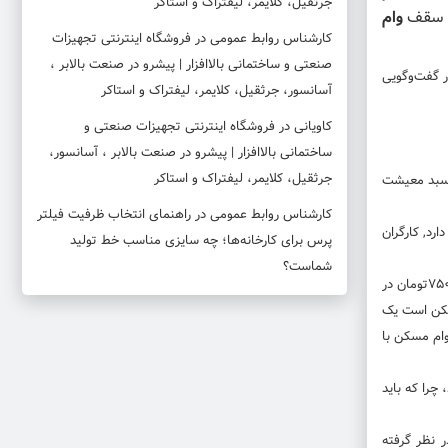
جرثقیل، کلایمر، لیفتراک و استاکر
وام
کارشناس روابط عمومی
در
فروشگاه اینترنتی تجهیزات
صنعتی و ساختمانی بالاافزار | پیشرو در صنعت بالابر ،
ر گفت‌وگویی
آسانسور، جرثقیل، کلایمر، لیفتراک و استاکر
کاویانی
در
فروشگاه اینترنتی تجهیزات صنعتی و
ساختمانی بالاافزار | پیشرو در صنعت بالابر ، آسانسور،
جرثقیل، کلایمر، لیفتراک و استاکر
ر تأمین معیشت آنها می شود, همواره این موضوع از سوی کارشناسان مطرح می شود که حدود ۷۰درصد سبد معیشت
کارشناس روابط عمومی
در
راهنمای انتخاب ظرفیت فیلتر
رد, کارگران
پرس برای کارخانه‌ها؛ چه سایزی مناسب خط تولید
شماست؟
بر اساس تصمیم شورای عالی کار، حقوق کارگران در سال ۱۴۰۲ به میزان ۲۷درصد افزایش داشت. بر این اساس، حداقل دستمزد ماهانه از چهار میلیون و ۱۷۹هزار و ۷۵۰تومان در
ان درآمد دارد. حال چگونه ممکن است یک
وام مسکن با
چرا که باید
 نظر گرفته