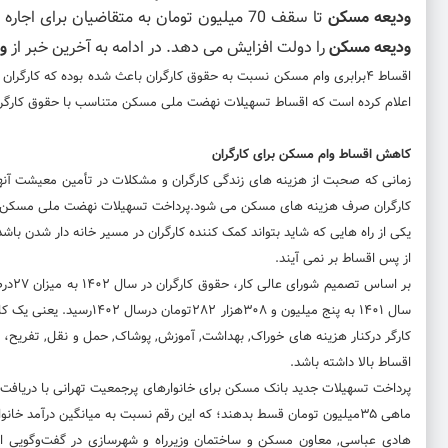
ودیعه مسکن
تا سقف 70 میلیون تومان به متقاضیان برای اجاره و پول پیش مسکن پرداخت می شود. حال برای کنترل بازار اجاره مسکن سقف
ودیعه مسکن
را دولت افزایش می دهد. در ادامه به آخرین خبر از
وا
اقساط ۴برابری وام مسکن نسبت به حقوق کارگران باعث شده بوده که کارگ
اعلام کرده است که اقساط تسهیلات نهضت ملی مسکن متناسب با حقوق کارگران
کاهش اقساط وام مسکن برای کارگران
کارگران صرف هزینه های مسکن می شود.پرداخت تسهیلات نهضت ملی مسکن هموا
یکی از راه هایی که شاید بتواند کمک کننده کارگران در مسیر خانه دار شدن با
از پس اقساط بر نمی آیند.
کارگر درکنار هزینه های خوراک, بهداشت, آموزش, پوشاک, حمل و نقل, تفریح، ار
اقساط بالا داشته باشد.
پرداخت تسهیلات جدید بانک مسکن برای خانوارهای پرجمعیت تهرانی با دریافت سق
ماهی ۳۵میلیون تومان قسط بدهند؛ که این رقم نسبت به میانگین درآمد خانوارهای کارگری همخوانی ندارد و چندین برابر حقوق کارگران است.
هادی عباسی, معاون مسکن و ساختمان وزیرراه و شهرسازی در گفت‌وگویی ا