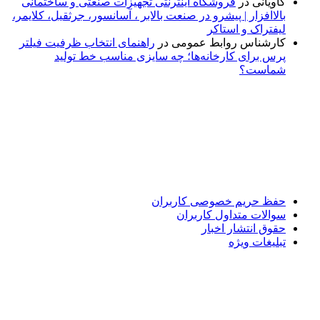
کاویانی
در
فروشگاه اینترنتی تجهیزات صنعتی و ساختمانی
بالاافزار | پیشرو در صنعت بالابر ، آسانسور، جرثقیل، کلایمر،
لیفتراک و استاکر
کارشناس روابط عمومی
در
راهنمای انتخاب ظرفیت فیلتر
پرس برای کارخانه‌ها؛ چه سایزی مناسب خط تولید
شماست؟
پایگاه خبری «پیشنهاد ویژه» جایی است برای اطلاع از تازه‌ترین و
مهم‌ترین اخبار ایران و جهان؛ سریع، دقیق و معتبر، بدون شایعه و
حاشیه. این رسانه با ارائه خبرهای داغ، گزارش‌های ویژه و
تحلیل‌های کوتاه، تلاش می‌کند تصویری روشن و قابل‌اعتماد از
رویدادهای روز را در اختیار مخاطبان قرار دهد. «پیشنهاد ویژه»
همراه شماست تا همیشه به‌روز بمانید و مهم‌ترین اتفاقات را در
کوتاه‌ترین زمان دنبال کنید.
حفظ حریم خصوصی کاربران
سوالات متداول کاربران
حقوق انتشار اخبار
تبلیغات ویژه