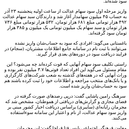
سود شده‌اند.
واریز مرحله اول سود سهام عدالت از ساعت اولیه پنجشنبه ۲۳ آذر
به حساب ۴۵ میلیون سهامدار آغاز شد و دارندگان سبد سهام عدالت
۴۹۲ هزار تومانی مبلغ ۶۸۱ هزار تومان، ۵۳۲ هزار تومانی مبلغ ۷۳۶
هزار تومان و سبد سهام یک میلیون تومانی یک میلیون و ۳۸۵ هزار
تومان سود گرفته‌اند.
باغستانی می‌گوید: افرادی که سود به حساب‌شان واریز نشده
می‌توانند با ثبت نام در سامانه جامع اطلاعات مشتریان، (سجام) در
فرایند دریافت سود در دوره‌های بعدی قرار گیرند.
راستی تکلیف سود سهام آنهایی که فوت کرده‌اند چه می‌شود؟ این
مقام مسئول می‌گوید این افراد تعداد فوتی‌ها ۳.۷ میلیون نفر بوده و
وراث آنهایی که در هفته‌های گذشته به شعب شرکت‌های کارگزاری
و یا بانک‌های منتخب مراجعه و اطلاعات خود را ثبت کرده‌ باشند هم
سود به حساب‌شان واریز شده است.
سرهنگ رامین پاشایی گفت: درپی رصد‌های صورت گرفته در
فضای مجازی و گزارش‌های دریافتی از هموطنان، مشخص شد که
مجرمان رایانه‌ای (سایبری) براساس دریافت اخبار کشور مبنی بر
واریز سود سهام عدالت، از نام و اعتبار این سامانه سوءاستفاده
می‌کنند.
­معاون فرهنگی اجتماعی پلیس فتا فراجا گفت: این مجرمان