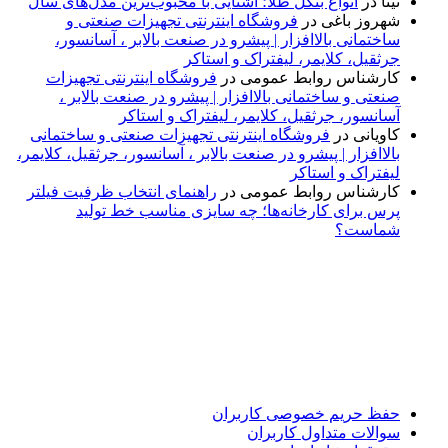
نینا
در
انواع بنگل طلا؛ آشنایی با محبوب‌ترین مدل‌های سال
شهروز باغی
در
فروشگاه اینترنتی تجهیزات صنعتی و
ساختمانی بالاافزار | پیشرو در صنعت بالابر ، آسانسور،
جرثقیل، کلایمر، لیفتراک و استاکر
کارشناس روابط عمومی
در
فروشگاه اینترنتی تجهیزات
صنعتی و ساختمانی بالاافزار | پیشرو در صنعت بالابر ،
آسانسور، جرثقیل، کلایمر، لیفتراک و استاکر
کاویانی
در
فروشگاه اینترنتی تجهیزات صنعتی و ساختمانی
بالاافزار | پیشرو در صنعت بالابر ، آسانسور، جرثقیل، کلایمر،
لیفتراک و استاکر
کارشناس روابط عمومی
در
راهنمای انتخاب ظرفیت فیلتر
پرس برای کارخانه‌ها؛ چه سایزی مناسب خط تولید
شماست؟
پایگاه خبری «پیشنهاد ویژه» جایی است برای اطلاع از تازه‌ترین و
مهم‌ترین اخبار ایران و جهان؛ سریع، دقیق و معتبر، بدون شایعه و
حاشیه. این رسانه با ارائه خبرهای داغ، گزارش‌های ویژه و
تحلیل‌های کوتاه، تلاش می‌کند تصویری روشن و قابل‌اعتماد از
رویدادهای روز را در اختیار مخاطبان قرار دهد. «پیشنهاد ویژه»
همراه شماست تا همیشه به‌روز بمانید و مهم‌ترین اتفاقات را در
کوتاه‌ترین زمان دنبال کنید.
حفظ حریم خصوصی کاربران
سوالات متداول کاربران