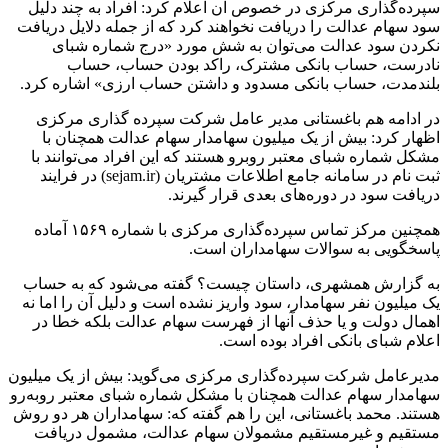
سپرده‌گذاری مرکزی در خصوص آن اعلام کرد: افراد به چند دلیل
سود سهام عدالت را دریافت نخواهند کرد که از جمله دلایل دریافت
نکردن سود عدالت می‌توان به شش مورد «درج شماره شبای
نادرست، حساب بانکی مشترک، راکد بودن حساب، حساب
بلندمدت، حساب بانکی مسدود و داشتن حساب ارزی» اشاره کرد.
در ادامه هم باغستانی مدیر عامل شرکت سپرده گذاری مرکزی
اظهار کرد: بیش از یک میلیون سهامدار سهام عدالت همچنان با
مشکل شماره شبای معتبر روبرو هستند که این افراد می‌توانند با
ثبت نام در سامانه جامع اطلاعات مشتریان (sejam.ir) در فرایند
دریافت سود در دوره‌های بعدی قرار گیرند.
همچنین مرکز تماس سپرده‌گذاری مرکزی با شماره ۱۵۶۹ آماده
پاسخگویی به سوالات سهامداران است.
به گزارش همشهری، داستان چیست؟ گفته می‌شود که به حساب
یک میلیون نفر سهامدار، سود واریز نشده است و دلیل آن را اما نه
اهمال دولت و یا حذف آنها از فهرست سهام عدالت بلکه خطا در
اعلام شبای بانکی افراد بوده است.
مدیرعامل شرکت سپرده‌گذاری مرکزی می‌گوید: بیش از یک میلیون
سهامدار سهام عدالت همچنان با مشکل شماره شبای معتبر روبه‌رو
هستند. محمد باغستانی، این را هم گفته که: سهامداران هر دو روش
مستقیم و غیرمستقیم مشمولان سهام عدالت، مشمول دریافت