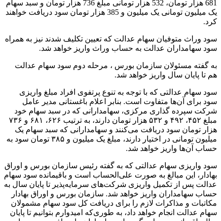
681 هزار تومان، 532 هزار تومانی مبلغ 736 هزار تومان و سبد سهام
یک میلیون تومانی یک میلیون و 385 هزار تومان سود دریافت خواهند
کرد.
سود وراث متوفیان سهام عدالت که تعیین تکلیف شدند نیز به همراه
سود سهامداران عدالت به حساب وراث واریز خواهد شد.
به گفته مسئولان سازمان بورس ، مرحله دوم سود سهام عدالت
هم تا پایان سال واریز خواهد شد.
سود سهام عدالتی که با توجه به تنوع پرتفوی افراد مبلغ واریزی
سود برای آن‌ها متفاوت است. بنابر اعلام باغستانی مدیر عامل
شرکت سپرده گذاری مرکزی، سهامدارانی که در سبد سهام خود
مبلغ ۴۵۲، ۴۹۲ و ۵۳۲ هزار تومان دارند، به ترتیب ۶۲۶، ۶۸۱ و ۷۳۶
هزار تومان سود دریافت می‌کنند و سهامدارانی که سبد سهام یک
میلیون تومانی در اختیار دارند، مبلغ یک میلیون و ۳۸۵ تومان سود به
حساب آن‌ها واریز خواهد شد.
سود واریزی سهام عدالتی که به گفته رئیس سازمان بورس و اوراق
بهادار، این مبالغ به صورت علی‌الحساب است و باقیمانده سود سهام
عدالت پس از تکمیل واریزی شرکت‌های سرمایه‌پذیر تا پایان سال به
حساب سهامداران واریز خواهد شد. سازمان بورس و اوراق بهادار
مکاتبات و مذاکرات لازم را برای دریافت کل سود سهام مشمولان
سهام عدالت انجام خواهد داد، به طوری‌که امیدوارم بتوانیم تا پایان