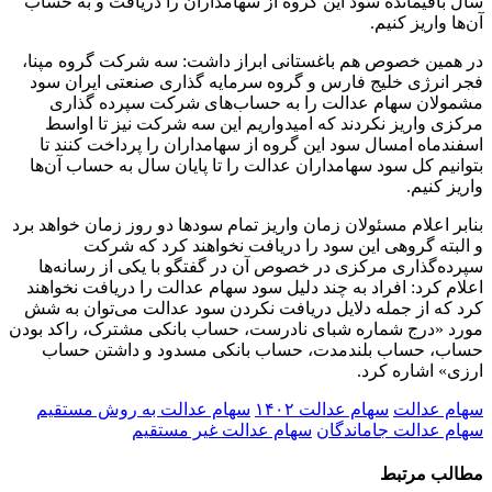
سال باقیمانده سود این گروه از سهامداران را دریافت و به حساب
آن‌ها واریز کنیم.
در همین خصوص هم باغستانی ابراز داشت: سه شرکت گروه مپنا،
فجر انرژی خلیج فارس و گروه سرمایه گذاری صنعتی ایران سود
مشمولان سهام عدالت را به حساب‌های شرکت سپرده گذاری
مرکزی واریز نکردند که امیدواریم این سه شرکت نیز تا اواسط
اسفندماه امسال سود این گروه از سهامداران را پرداخت کنند تا
بتوانیم کل سود سهامداران عدالت را تا پایان سال به حساب آن‌ها
واریز کنیم.
بنابر اعلام مسئولان زمان واریز تمام سود‌ها دو روز زمان خواهد برد
و البته گروهی این سود را دریافت نخواهند کرد که شرکت
سپرده‌گذاری مرکزی در خصوص آن در گفتگو با یکی از رسانه‌ها
اعلام کرد: افراد به چند دلیل سود سهام عدالت را دریافت نخواهند
کرد که از جمله دلایل دریافت نکردن سود عدالت می‌توان به شش
مورد «درج شماره شبای نادرست، حساب بانکی مشترک، راکد بودن
حساب، حساب بلندمدت، حساب بانکی مسدود و داشتن حساب
ارزی» اشاره کرد.
سهام عدالت
سهام عدالت ۱۴۰۲
سهام عدالت به روش مستقیم
سهام عدالت جاماندگان
سهام عدالت غیر مستقیم
مطالب مرتبط