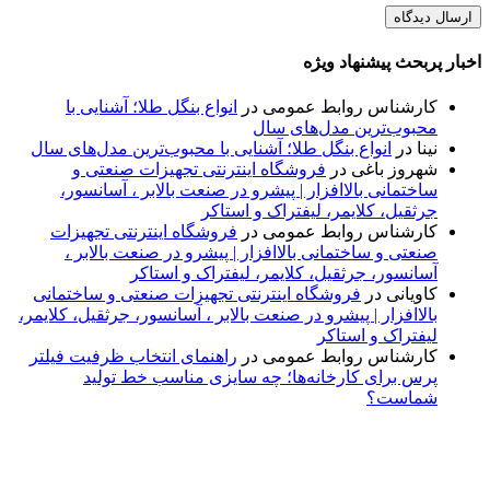
اخبار پربحث پیشنهاد ویژه
کارشناس روابط عمومی
در
انواع بنگل طلا؛ آشنایی با
محبوب‌ترین مدل‌های سال
نینا
در
انواع بنگل طلا؛ آشنایی با محبوب‌ترین مدل‌های سال
شهروز باغی
در
فروشگاه اینترنتی تجهیزات صنعتی و
ساختمانی بالاافزار | پیشرو در صنعت بالابر ، آسانسور،
جرثقیل، کلایمر، لیفتراک و استاکر
کارشناس روابط عمومی
در
فروشگاه اینترنتی تجهیزات
صنعتی و ساختمانی بالاافزار | پیشرو در صنعت بالابر ،
آسانسور، جرثقیل، کلایمر، لیفتراک و استاکر
کاویانی
در
فروشگاه اینترنتی تجهیزات صنعتی و ساختمانی
بالاافزار | پیشرو در صنعت بالابر ، آسانسور، جرثقیل، کلایمر،
لیفتراک و استاکر
کارشناس روابط عمومی
در
راهنمای انتخاب ظرفیت فیلتر
پرس برای کارخانه‌ها؛ چه سایزی مناسب خط تولید
شماست؟
پایگاه خبری «پیشنهاد ویژه» جایی است برای اطلاع از تازه‌ترین و
مهم‌ترین اخبار ایران و جهان؛ سریع، دقیق و معتبر، بدون شایعه و
حاشیه. این رسانه با ارائه خبرهای داغ، گزارش‌های ویژه و