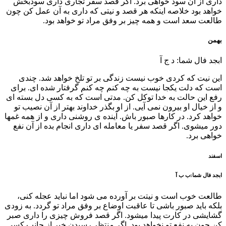
داری از آن سود خواهی برد. اگر قصد سفر تجاری داری سودبخش
خواهد بود خلاصه اینکه هر قصد و نیتی که داری به آن عمل کن چون
طالعت سعد است و همه چیز بر وفق مراد تو خواهد بود.
بهمن
ابجد فال شما: د ج آ
این نیت که کردی خوب نیست زندگی بر تو تلخ خواهد شد. چندی
است که دلت یکجا نیست به چه کنم چه کنم گرفتار شده ای. برای
رفع این حالت به خدا توکل کن. مدتی است که به کسی دل بسته ای
و از خیال او بیرون نمی آیی. از او بگذر خداوند بهتر از آن نصیب تو
خواهد کرد. در کارها صبور باش. آینده ی روشنی داری و از همه غمها
دور میشوی. اگر قصد سفر یا معامله ای داری انجام بده از آن نفع
خواهی برد.
اسفند
ابجد فال شما:ب ب آ
طالعت خوب است و نیتت بر آورده می شود اما نباید عجله کنی،
بلکه باید صبور باشی تا عاقبت اوضاع بر وفق مراد تو گردد. به زودی
گشایشی در کارت پیدا میشود. اگر قصد فروش چیزی را داری صبر
کن چون به نفع تو نخواهد بود. اگر منتظر رسیدن خبر از جانب کسی