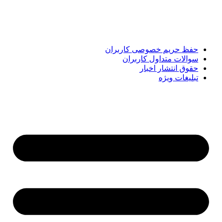
تحلیل‌های کوتاه، تلاش می‌کند تصویری روشن و قابل‌اعتماد از
رویدادهای روز را در اختیار مخاطبان قرار دهد. «پیشنهاد ویژه»
همراه شماست تا همیشه به‌روز بمانید و مهم‌ترین اتفاقات را در
کوتاه‌ترین زمان دنبال کنید.
حفظ حریم خصوصی کاربران
سوالات متداول کاربران
حقوق انتشار اخبار
تبلیغات ویژه