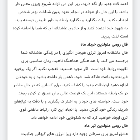
احتمالات جدید باز نگه دارید، زیرا این می تواند شروع چیزی معنی دار
باشد. با این حال، از عجله در انجام تعهد بدون شناخت بهتر شخص
اجتناب کنید. وقت بگذارید و بگذارید رابطه به طور طبیعی توسعه یابد.
به شهود خود اعتماد کنید و از جادوی عاشقانه ای که شما را احاطه کرده
است لذت ببرید.
فال رومی متولدین خرداد ماه
فال عاشقانه امروز انرژی هیجان انگیزی را در زندگی عاشقانه شما
برجسته می کند. با هماهنگی هماهنگ ناهید، زمان مناسبی برای
تقویت روابط خود است. اگر مجرد هستید، تعجب نکنید اگر یک برخورد
غیرمنتظره باعث علاقه شما شود. ذهنی باز داشته باشید و به خودتان
اجازه دهید ارتباطات جدید را کشف کنید. برای کسانی که در حال حاضر
در یک رابطه هستند، این یک فرصت عالی برای عمیق تر کردن پیوند
خود است. خواسته های خود را به اشتراک بگذارید و با دقت به نیازهای
شریک زندگی خود گوش دهید. با انجام این کار، ارتباط عاطفی قوی
تری ایجاد خواهید کرد که به شکوفایی خود ادامه خواهد داد.
فال رومی متولدین تیر ماه
عشق امروز برای سرطان وجود دارد زیرا انرژی های کیهانی جذابیت