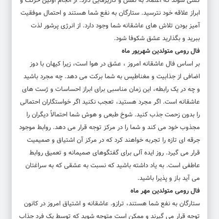
کسی شوند که اعتماد به نفس و کاریزمایی دارد. از انجام اولین حرکت و
ابراز علاقه خود نترسید. ستارگان به نفع شما هستند و احتمال موفقیت
آمیز بودن تلاش های عاشقانه شما وجود دارد. از انرژی پرشور لذت
ببرید و بگذارید عشق شکوفا شود.
فال رومی متولدین شهریور ماه
بر اساس فال عاشقانه امروز ، عشق در هوا است، زیرا کیهان با دوز
اضافی از جذابیت و مغناطیس به شما برکت می دهد. چه مجرد باشید
و چه در یک رابطه، این زمان مناسبی برای ابراز احساسات و ژست های
عاشقانه است. اگر مجرد هستید، تعجب نکنید اگر خواستگاران احتمالی
را بدون زحمت جذب کنید. شوخ طبعی و هوش شما احتمالاً دیگران را
مجذوب خود می کند و شما را در مرکز توجه قرار می دهد. روابط موجود
جرقه ای تازه را تجربه خواهند کرد که در مرکز آن اشتیاق و صمیمیت
قرار می گیرد. روز ایده آلی برای گفتگوهای صمیمانه و تعمیق روابط
عاطفی است. به یاد داشته باشید که نسبت به عشقی که به سراغتان
می آید باز و پذیرا باشید.
فال رومی متولدین مهر ماه
ستارگان به نفع شما هستند، ترازو. عاشقانه و اشتیاق امروز در کانون
توجه قرار می گیرند و ممکن است متوجه شوید که توسط یک فرد جذاب