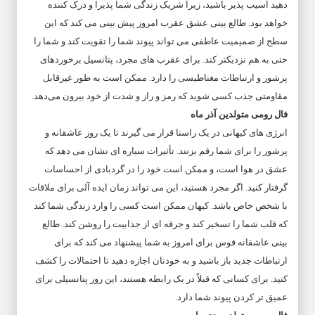
دهید آسیب پذیر باشید، زیرا شریک زندگی شما پذیرا و درک کننده
خواهد بود. طالع بینی عشق عقرب امروز پیش بینی می کند که این
سطح از صمیمیت عاطفی می تواند پیوند شما را تقویت کند و شما را
حتی به هم نزدیکتر کند. برای عقرب های مجرد، پتانسیل برخوردهای
پرشور و ارتباطات مغناطیسی را دارد. ممکن است به طور غیرقابل
مقاومتی جذب کسی شوید که رمز و راز و شدت از خود بیرون می‌دهد.
فال رومی متولدین آذر ماه
انرژی های کیهانی در یک راستا قرار می گیرند تا یک روز عاشقانه و
پرشور را برای شما رقم بزنند. تأثیرات سیاره ای نشان می دهد که
عشق در هوا است، و ممکن است خود را در گردبادی از احساسات
گرفتار کنید. اگر مجرد هستید، این می تواند زمان ایده آلی برای ملاقات
با شخص خاص باشد. کیهان ممکن است کسی را وارد زندگی شما کند
که قلب شما را تسخیر کند و جرقه ای از جذابیت را روشن کند. طالع
بینی عاشقانه قوس برای امروز به شما پیشنهاد می کند که برای
ارتباطات جدید باز باشید و به خودتان اجازه دهید تا احتمالات را کشف
کنید. برای کسانی که قبلاً در یک رابطه هستند، این روز پتانسیلی برای
عمیق تر کردن پیوند شما دارد.