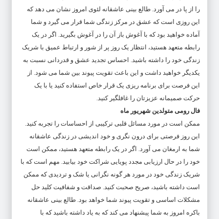
را از پا در می آورد. طالع بینی عاشقانه لئوی امروز نشان می دهد که
این روزی است که عشق در مرکز زندگی شما قرار می گیرد و شما
آماده خواهید بود که با آغوش باز آن را در آغوش بگیرید. اگر در یک
رابطه متعهد هستید، انتظار یک روز پر از شور و ارتباط عمیق با شریک
زندگی خود را داشته باشید. احساس تجدید عشق و قدردانی نسبت به
یکدیگر خواهید داشت و این باعث تقویت پیوند بین شما می شود. از
این فرصت برای برنامه ریزی یک قرار خاص استفاده کنید یا با یک
حرکت صمیمانه عزیزتان را غافلگیر کنید.
فال رومی متولدین شهریور ماه
ممکن است در مورد مسائل قلبی ترکیبی از احساسات را تجربه کنید.
این روز فرصتی برای درون نگری و خود اندیشی در زندگی عاشقانه
شما به ارمغان می آورد. اگر در یک رابطه متعهد هستید، ممکن است
خود را در حال ارزیابی مجدد پویایی شراکت خود بیابید. مهم است که با
شریک زندگی خود در مورد هر گونه نگرانی یا شک و تردیدی که ممکن
است داشته باشید، صریح صحبت کنید. صداقت و شفافیت کلید حل
مشکلات اساسی و تقویت پیوند شما خواهد بود. طالع بینی عاشقانه
باکره امروز به شما پیشنهاد می کند که به یاد داشته باشید که با