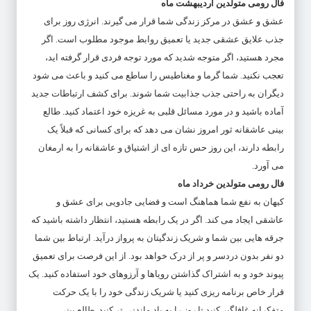
فال رومی متولدین اردیبهشت ماه
عشق و عشق در مرکز زندگی شما قرار می گیرند. انرژی روز برای
جذب علایق عشقی جدید یا تعمیق روابط موجود مطلوب است. اگر
مجرد هستید، اگر متوجه شدید که مورد توجه فردی قرار گرفته اید،
تعجب نکنید. شما گرما و مغناطیس را ساطع می کنید و باعث می شود
دیگران به راحتی جذب جذابیت شما شوند. برای کشف ارتباطات جدید
آماده باشید و در مورد مسائل قلبی به غریزه خود اعتماد کنید. طالع
بینی عاشقانه ثور امروز نشان می دهد که برای کسانی که قبلاً یک
رابطه دارند، این روز حس تازه ای از اشتیاق و عاشقانه را به ارمغان
می آورد.
فال رومی متولدین خرداد ماه
کیهان به نفع شما هماهنگ است و فضایی جادویی برای عشق و
عاشقی ایجاد می کند. اگر در یک رابطه هستید، انتظار داشته باشید که
جرقه هایی بین شما و شریک زندگیتان به پرواز درآید. ارتباط بین شما
دو نفر بدون دردسر و پر از درک خواهد بود. از این فرصت برای تعمیق
پیوند خود و به اشتراک گذاشتن رویاها و آرزوهای خود استفاده کنید. یک
قرار خاص برنامه ریزی کنید یا شریک زندگی خود را با یک حرکت
متفکرانه غافلگیر کنید تا روز را به یاد ماندنی تر کنید. طالع بینی