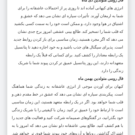
فال رومی متولدین دی ماه
انرژی های کیهانی آماده اند تا روزی پر از احتمالات عاشقانه را برای
شما به ارمغان آورند. تأثیرات سیاره ای نشان می دهد که عشق و
اشتیاق در هوا وجود دارد، و ممکن است خود را به سمت کسی بکشید
که قلب شما را تسخیر کند. طالع بینی عشقی امروز برج جدی نشان
می دهد که اگر مجرد هستید، زمان مناسبی برای باز کردن روابط جدید
است. پذیرای سیگنال های جذب باشید و به خود اجازه دهید تا پتانسیل
یک رابطه معنادار را کشف کنید. برای کسانی که قبلاً یک رابطه
متعهدانه دارند، این روز پتانسیل عمیق تر کردن پیوند شما با شریک
زندگی را دارد.
فال رومی متولدین بهمن ماه
کیهان برای آوردن موجی از انرژی عاشقانه به زندگی شما هماهنگ
است. پیکربندی سیاره ای نشان می دهد که عشق در خط مقدم ذهن و
قلب شما خواهد بود. اگر در یک رابطه متعهد هستید، این زمان مناسبی
است تا ارتباط خود را عمیق تر کنید. زمان با کیفیتی را با شریک زندگی
خود بگذرانید، در گفتگوهای صمیمانه شرکت کنید و فعالیت های جدید را
با هم کشف کنید. طالع بینی عاشقانه دلو نشان می دهد که امروز با به
اشتراک گذاشتن رویاها و آرزوهای خود پیوند شما قوی تر خواهد شد.