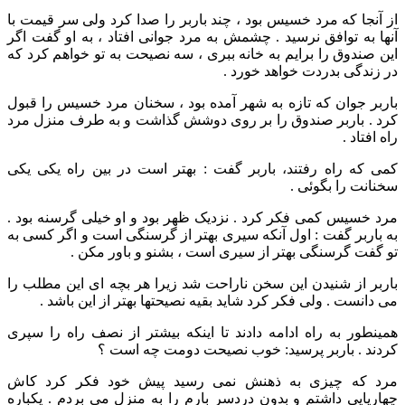
از آنجا که مرد خسیس بود ، چند باربر را صدا کرد ولی سر قیمت با
آنها به توافق نرسید . چشمش به مرد جوانی افتاد ، به او گفت اگر
این صندوق را برایم به خانه ببری ، سه نصیحت به تو خواهم کرد که
در زندگی بدردت خواهد خورد .
باربر جوان که تازه به شهر آمده بود ، سخنان مرد خسیس را قبول
کرد . باربر صندوق را بر روی دوشش گذاشت و به طرف منزل مرد
راه افتاد .
کمی که راه رفتند، باربر گفت : بهتر است در بین راه یکی یکی
سخنانت را بگوئی .
مرد خسیس کمی فکر کرد . نزدیک ظهر بود و او خیلی گرسنه بود .
به باربر گفت : اول آنکه سیری بهتر از گرسنگی است و اگر کسی به
تو گفت گرسنگی بهتر از سیری است ، بشنو و باور مکن .
باربر از شنیدن این سخن ناراحت شد زیرا هر بچه ای این مطلب را
می دانست . ولی فکر کرد شاید بقیه نصیحتها بهتر از این باشد .
همینطور به راه ادامه دادند تا اینکه بیشتر از نصف راه را سپری
کردند . باربر پرسید: خوب نصیحت دومت چه است ؟
مرد که چیزی به ذهنش نمی رسید پیش خود فکر کرد کاش
چهارپایی داشتم و بدون دردسر بارم را به منزل می بردم . یکباره