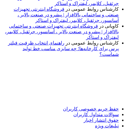
جرثقیل، کلایمر، لیفتراک و استاکر
کارشناس روابط عمومی
در
فروشگاه اینترنتی تجهیزات
صنعتی و ساختمانی بالاافزار | پیشرو در صنعت بالابر ،
آسانسور، جرثقیل، کلایمر، لیفتراک و استاکر
کاویانی
در
فروشگاه اینترنتی تجهیزات صنعتی و ساختمانی
بالاافزار | پیشرو در صنعت بالابر ، آسانسور، جرثقیل، کلایمر،
لیفتراک و استاکر
کارشناس روابط عمومی
در
راهنمای انتخاب ظرفیت فیلتر
پرس برای کارخانه‌ها؛ چه سایزی مناسب خط تولید
شماست؟
پایگاه خبری «پیشنهاد ویژه» جایی است برای اطلاع از تازه‌ترین و
مهم‌ترین اخبار ایران و جهان؛ سریع، دقیق و معتبر، بدون شایعه و
حاشیه. این رسانه با ارائه خبرهای داغ، گزارش‌های ویژه و
تحلیل‌های کوتاه، تلاش می‌کند تصویری روشن و قابل‌اعتماد از
رویدادهای روز را در اختیار مخاطبان قرار دهد. «پیشنهاد ویژه»
همراه شماست تا همیشه به‌روز بمانید و مهم‌ترین اتفاقات را در
کوتاه‌ترین زمان دنبال کنید.
حفظ حریم خصوصی کاربران
سوالات متداول کاربران
حقوق انتشار اخبار
تبلیغات ویژه