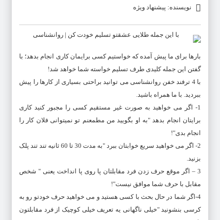
نویسنده: پیشنهاد ویژه
بارها برای ما پیش آمده که خواستیم کسی برایمان کاری انجام بدهد؛ با
گفتن این جمله کلیدی طرف تسلیم خواسته شما خواهد شد!
با 4 ترفند خفن روانشناسی می توانید براحتی بسیاری از کارها را پیش
ببردید. با ما همراه باشید.
1- اگر می خواهید به صورت غیر مستقیم کسی را مجبور کنید کاری
برایتان انجام بدهد "به او بگویید من مطمعنم تو نمیتوانی فلان کار را
انجام بدی"!
2- اگر می خواهید سریع خوابتان ببرد "به مدت 30 تا 60 ثانیه تند تند پلک
بزنید.
3 – اگر موقع حرف زدن فرد مقابلتان پا روی پا انداخت یعنی " شخص
مقابل با حرف شما موافق نیست"!
4-اگر شما در حال بحث با کسی هستید و می خواهید حرف خودتو رو به
کرسی بنشونید "خیلی ناگهانی یه تعریف خیلی کوچیک از فرد مقابلتون