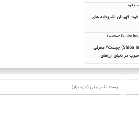
ود؛ قهرمان آشپزخانه های
شیبا اینو (Shiba Inu) چیست؟ معرفی
بوب در دنیای ارزهای