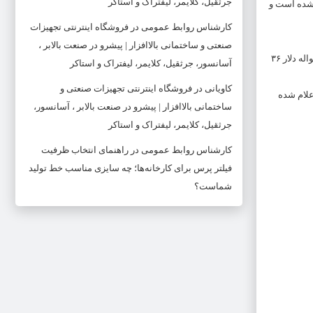
جرثقیل، کلایمر، لیفتراک و استاکر
۵۰۰ هزار تومان و سکه یک‌گرمی ۷ میلیون تومان تعیین شده است و
کارشناس روابط عمومی
در
فروشگاه اینترنتی تجهیزات
صنعتی و ساختمانی بالاافزار | پیشرو در صنعت بالابر ،
بر اساس معاملات بازار مبادله ارز و طلای ایران، قیمت هر اسکناس دلار امروز (سه‌شنبه ۱۵ فروردین ماه) بدون تغییر نسبت به دیروز ۴۰ هزار و ۲۰۰ تومان و قیمت حواله دلار ۳۶
آسانسور، جرثقیل، کلایمر، لیفتراک و استاکر
کاویانی
در
فروشگاه اینترنتی تجهیزات صنعتی و
روز افزایش یافته و ۴۳ هزار و ۷۷۷ تومان، و نرخ حواله یورو ۳۹ هزار و ۸۵۷ تومان اعلام شده
ساختمانی بالاافزار | پیشرو در صنعت بالابر ، آسانسور،
جرثقیل، کلایمر، لیفتراک و استاکر
کارشناس روابط عمومی
در
راهنمای انتخاب ظرفیت
فیلتر پرس برای کارخانه‌ها؛ چه سایزی مناسب خط تولید
شماست؟