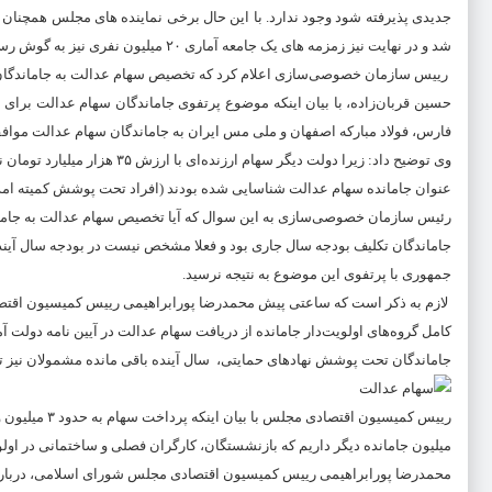
جدیدی پذیرفته شود وجود ندارد. با این حال برخی نماینده های مجلس همچنا
شد و در نهایت نیز زمزمه های یک جامعه آماری ۲۰ میلیون نفری نیز به گوش رسید.
رییس سازمان خصوصی‌سازی اعلام کرد که تخصیص سهام عدالت به جاماندگان ای
حسین قربان‌زاده، با بیان اینکه موضوع پرتفوی جاماندگان سهام عدالت برای
فارس، فولاد مبارکه اصفهان و ملی مس ایران به جاماندگان سهام عدالت مواف
عنوان جامانده سهام عدالت شناسایی شده بودند (افراد تحت پوشش کمیته امداد و بهزیستی و همچنین 
رئیس سازمان خصوصی‌سازی به این سوال که آیا تخصیص سهام عدالت به جامان
جاماندگان تکلیف بودجه سال جاری بود و فعلا مشخص نیست در بودجه سال آیند
جمهوری با پرتفوی این موضوع به نتیجه نرسید.
لازم به ذکر است که ساعتی پیش محمدرضا پورابراهیمی رییس کمیسیون اقتص
کامل گروه‌های اولویت‌دار جامانده از دریافت سهام عدالت در آیین نامه دولت 
جاماندگان تحت پوشش نهادهای حمایتی، سال آینده باقی مانده مشمولان نیز تع
میلیون جامانده دیگر داریم که بازنشستگان، کارگران فصلی و ساختمانی در اولوی
محمدرضا پورابراهیمی رییس کمیسیون اقتصادی مجلس شورای اسلامی، درباره