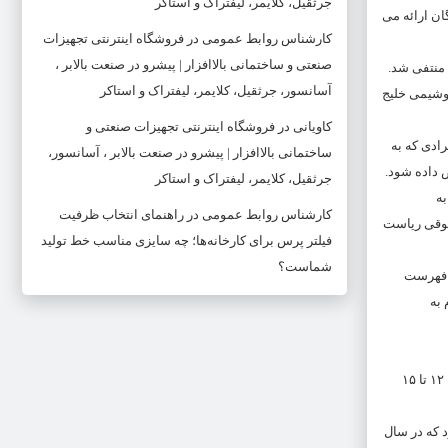
جرثقیل، کلایمر، لیفتراک و استاکر
ان ارائه می
کارشناس روابط عمومی
در
فروشگاه اینترنتی تجهیزات
صنعتی و ساختمانی بالاافزار | پیشرو در صنعت بالابر ،
منتفی شد.
آسانسور، جرثقیل، کلایمر، لیفتراک و استاکر
روشیمی خلیج
کاویانی
در
فروشگاه اینترنتی تجهیزات صنعتی و
ان سهام عدالت تخصیص دهد. در واقع قرار بود به ۳.۵ میلیون نفر افرادی که به
ساختمانی بالاافزار | پیشرو در صنعت بالابر ، آسانسور،
جرثقیل، کلایمر، لیفتراک و استاکر
ه
کارشناس روابط عمومی
در
راهنمای انتخاب ظرفیت
قوقی ریاست
فیلتر پرس برای کارخانه‌ها؛ چه سایزی مناسب خط تولید
شماست؟
: فهرست
 به
رییس کمیسیون اقتصادی مجلس با بیان اینکه پرداخت سهام به حدود ۳ میلیون و ۶۰۰ هزار جامانده تحت پوشش کمیته امداد و بهزیستی در مراحل پایانی است، گفت: ۱۲ تا ۱۵
 که در سال