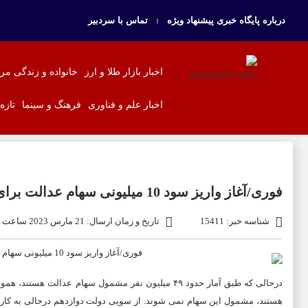
درباره پایگاه خبری پیشنهاد ویژه
تماس با سردبیر
اخبار بازار طلا و ارز
خانواده و زندگی مر
اخبار علم و فناوری
فرهنگ و سینما
تازه
فوری/آغاز واریز سود 10 میلیونی سهام عدالت برای این دهک ها | کسانیکه سهام عدالت ندارند بخوانند
شناسه خبر: 15411
تاریخ و زمان ارسال: 21 مارس 2023 ساعت 17:33
درحالی که طبق آمار حدود ۴۹ میلیون نفر مشمول
سهام عدالت
هستند، هموار
هستند، مشمول این سهام نمی شوند. از سویی دولت دوازدهم درحالی به کار خو