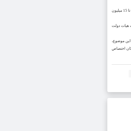
وی با بیان اینکه پرداخت سهام به حدود 3 میلیون و 600 هزار جامانده تحت پوشش کمیته امداد و بهزیستی در مراحل پایانی است، خاطرنشان کرد: علاوه بر این 12 تا 15 میلیون
ب هیات دولت
 این موضوع،
مکان اختصاص