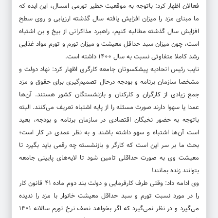
فعالان اظهار کرد: باتوجه به موقعیت خطیر تورمی امسال، این ایده که
ما مبنای مزد را میزان افزایش یافته سال گذشته ارزیابی و روی سطح
افزایش سال گذشته مطالبه کنیم، راهبرد مذاکراتی از بیخ و بن اشتباه
است، چون میزان سبد حداقل معیشت و میزان تورم و تورم مواد غذایی
رشد کاملا متفاوتی نسبت به سال ۱۴۰۰ داشته است.
نایب رئیس اتحادیه پیشکسوتان جامعه کارگری اظهار کرد: نهاد دولت و
مشخصا سازمان برنامه و بودجه درحال تصمیم‌گیری برای حقوق و مزد
جمع زیادی از کارگران و کارکنان و بازنشستگان کشور هستند. آن‌ها
عمدا یا سهوا دارند صورت مسئله را از پایه اشتباه تعریف می‌کنند. البته
باتوجه به حضور نخبگان اقتصادی در سازمان برنامه و بودجه، بعید
است آن‌ها اشتباه و سهو داشته باشند و به نظر عمدی در کار است؛
بحث ما بر سر این است که کارگر و بازنشسته چه رقمی باید بگیرد تا
معیشت وی به صورت حداقلی تامین شود تا لایه‌های پایینی جامعه
بتوانند زنده بمانند!
وی ادامه داد: وقتی طرف کارفرمایی و دولت بند دوم ماده ۴۱ قانون کار
را در مورد نسبت تورم و سبد حداقل معیشت خانوار با مزد را ندیده
می‌گیرد و در نظر نمی‌گیرد که اگر بخواهد نصف نرخ تورم سالانه ۱۴۰۱