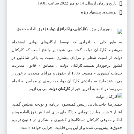
تاریخ و زمان ارسال: 14 نوامبر 2022 ساعت 19:01
نویسنده: پیشنهاد ویژه
به طور کلی به افرادی که توسط ارگان‌های دولتی استخدام
می‌شوند
کارکنان دولت
گفته می شوند.پر‌ واضح است که
کارکنان
دولت
از امنیت شغلی و مزایای بیشتری نسبت به باقی شاغلین در
کشور برخوردار هستند.
کارکنان دولت
، مطابق « قانون مدیریت
خدمات کشوری » مصوب 1386 از حقوق و مزایای متعددی برخوردار
می باشند.طرح ساماندهی
کارکنان دولت
به زودی در مجلس به اتمام
می رسد.در ادمه به آخرین خبر از
کارکنان دولت
می پردازیم.
​حمیدرضا حاجی‌بابایی رییس کمیسیون برنامه و بودجه مجلس گفت:
اعتبار ۷ هزار میلیارد تومانی جداگانه‌ای برای افزایش فوق‌العاده ویژه
احکام حقوقی کارکنان دستگاه‌های کشوری و لشکری در قانون ترمیم
حقوق‌ها پیش‌بینی شده و از این پس قابلیت اجرایی خواهد داشت.