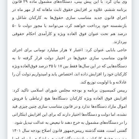
وی بیان کرد: با این پیش بینی، دستگاه‌های مشمول ماده ۲۹ قانون
برنامه ششم، علاوه بر افزایش حقوق ثابت ماهانه که از مهر ماه در
اجرای قانون جدید متناسب سازی حقوق‌ها به کارکنان شاغل و
بازنشسته خود پرداخت خواهند کرد، می‌توانند با مجوز دولت تا ۵۰
درصد هم تحت عنوان فوق العاده ویژه و کارآمدی احکام حقوقی
بپردازند.
حاجی بابایی عنوان کرد: اعتبار ۷ هزار میلیارد تومانی برای اجرای
قانون متناسب سازی حقوق‌ها در اختیار دولت قرار گرفته تا به
دستگاه‌هایی که در این سال‌ها فقط بین ۱۷ تا ۳۵ درصد فوق‌العاده ویژه
کارکنان خود را افزایش داده اند، اختصاص یابد و امیدواریم دولت آن را
عادلانه و با اولویت توزیع کند.
رییس کمیسیون برنامه و بودجه مجلس شورای اسلامی تاکید کرد:
افزایش فوق العاده ویژه کارکنان دستگاه‌ها هیچ ارتباطی با فروش
اموال مازاد دستگاه‌ها ندارد و در قانون متناسب سازی چنین چیزی قید
نشده، اما دولت و دستگاه‌ها اختیار دارند که برای این افزایش ابتکاراتی
را در دستگاه‌های مشمول به خرج دهند تا تبعیض به عدالت تبدیل شود.
گفتنی است، هفته گذشته رییس‌جمهور قانون اصلاح بودجه سال ۱۴۰۱
و ترمیم حقوق کارکنان و بازنشستگان کشوری و لشکری را برای اجرا