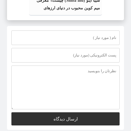
شیبا اینو (Shiba Inu) چیست؟ معرفی
میم کوین محبوب در دنیای ارزهای
دیجیتال