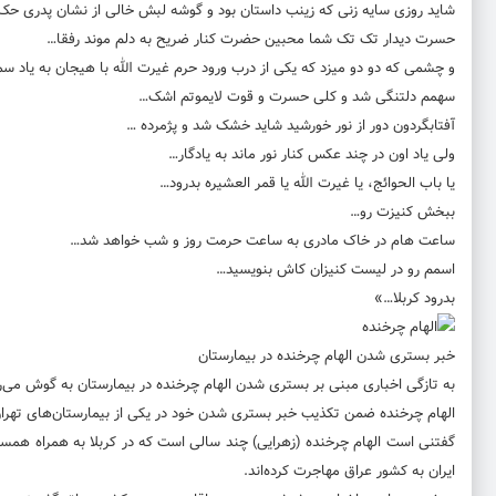
شاید روزی سایه زنی که زینب داستان بود و گوشه لبش خالی از نشان پدری حک 
حسرت دیدار تک تک شما محبین حضرت کنار ضریح به دلم موند رفقا…
و چشمی که دو دو میزد که یکی از درب ورود حرم غیرت الله با هیجان به یاد س
سهمم دلتنگی شد و کلی حسرت و قوت لایموتم اشک…
آفتابگردون دور از نور خورشید شاید خشک شد و پژمرده …
ولی یاد اون در چند عکس کنار نور ماند به یادگار…
یا باب الحوائج، یا غیرت الله یا قمر العشیره بدرود…
ببخش کنیزت رو…
ساعت هام در خاک مادری به ساعت حرمت روز و شب خواهد شد…
اسمم رو در لیست کنیزان کاش بنویسید…
بدرود کربلا…»
خبر بستری شدن الهام چرخنده در بیمارستان
به تازگی اخباری مبنی بر بستری شدن الهام چرخنده در بیمارستان به گوش می‌ر
الهام چرخنده ضمن تکذیب خبر بستری شدن خود در یکی از بیمارستان‌های تهران
ایران به کشور عراق مهاجرت کرده‌اند.