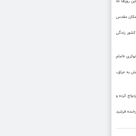
ن روز‌ها که
 مکان مقدس
کشور زندگی
نوکری «امام
 کرد دلیل مهاجرتش به عراق،
دواج کرده و
 چرخنده فرشید