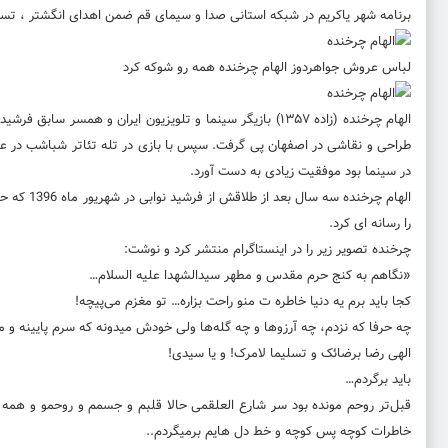
برنامه شهر یاکریم در شبکه استانی صدا و سیمای قم ضمن اهدای انگشتر ، تسب
لباس عروش جواهردوز الهام چرخنده همه رو شوکه کرد
الهام چرخنده (زاده ۱۳۵۷) بازیگر سینما و تلویزیون ایران و
طراحی و نقاشی در اصفهان پی گرفت. سپس با بازی در تله تئاتر شباشب در ع
در سینما بود موفقیت زیادی به دست آورد.
الهام چرخ
را رسانه ای کرد.
چرخنده تصویر زیر را در اینستاگرام منتشر کرد و نوشت:
«نگاهم به کنج حرم مقدس و مطهر سیدالشهدا علیه السلام…
کجا باید برم یه دنیا خاطره ت منو راحت بزاره… تو مغزم می‌پیچه!
چه حرفا که نزدم، چه آرزوها و چه گله‌ها ولی خودش میدونه که سرم پایینه و م
الهی رضا برضائک و تسلیما لامرک! و یا سیدی!
باید برگردم…
قبل‌تر روحم مونده بود سر شارع العلقمی حالا قلبم و جسمم و روحمو و همه 
خاطرات کوچه پس کوچه و خط دل هایم برمیگردم..