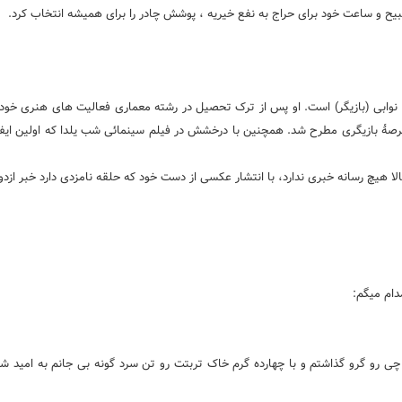
یح و ساعت خود برای حراج به نفع خیریه ، پوشش چادر را برای همیشه انتخاب کرد.
 همسر سابق فرشید نوابی (بازیگر) است. او پس از ترک تحصیل در رشته معماری فعالیت های هنری خو
رصهٔ بازیگری مطرح شد. همچنین با درخشش در فیلم سینمائی شب یلدا که اولین ای
نده سه سال بعد از طلاقش از فرشید نوابی در شهریور ماه 1396 که حالا هیچ رسانه خبری ندارد، با انتشار عکسی از دست خود که حلقه نامزدی دارد
دام میگم:
چی رو گرو گذاشتم و با چهارده گرم خاک تربتت رو تن سرد گونه بی جانم به امید 