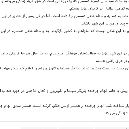
 به مدت سه سال همراه همسرم که یک روحانی است در شهر کربلا زندگی می‌کنم و ای
ه تمامی ایرانیان در کربلای عزیز هستم.
این تصمیم هم به واسطه شغل همسرم رخ داده است، اما در کل بسیار از حضور در این
» پذیرای من در این شهر باشند.
ق به این شکل نیست که نخواهم به کشور بازگردم، به واسطه شغل همسرم در این 
م در این شهر عزیز به فعالیت‌های فرهنگی می‌پردازم. به هر حال هر جا فرصتی برای 
ی در عراق راضی هستم.
لازم به ذکر است، چندی است خبر مهاجرت الهام چرخنده از ایران در فضای مجازی دست به دست می‎شود که این بازیگر سینما و تلویزیون امروز اعلام
یش با خانم الهام چرخنده بازیگر سینما و تلویزیون و فعال مذهبی در حوزه حجاب از
یال آوای باران بسیار شناخته شد. الهام چرخنده از همسر اولش طلاق گرفته است. همسر سابق الهام
ا زندگی می کند.