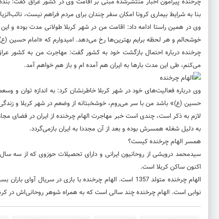
چرخنده پیرامون اخبار منتشرشده مبنی بر اقامت وی در کشور عراق گفت: بنده
بنا به شرایط بیماری کرونا امکان سفر چندان برای مردم فراهم نیست، نائب‌الزیار
وی در همین راستا ادامه داد: اقامت من در شهر کربلا طولانی مدت بوده و 
خوشحالم و هر لحظه برایم بهترین‌ها رخ می‌دهد. امیدوارم که «امام حسین (ع)
چرخنده درباره احتمال بازگشت خود به کشور گفت: مهاجرت من به کشور عرا
می‌کنم، طی این مدت بار‌ها به ایران هم آمده ام و باز هم خواهم آمد.
وی درباره فعالیت‌های خود در شهر کربلا خاطرنشان کرد: به اندازه توان و وسع
حسین (ع)» باشد من با سر می‌روم، خوشخبتانه از وضعم در شهر کربلا و زندگ
به دلیل شغله همسرش بوده و بعد از آن مجددا به ایران بازمی‌گردد.
همسر الهام چرخنده کیست؟
سیدمحمد درویشی از روحانیون ایرانی و دارای تحصیلات حوزوی که از سه سال پ
اکنون ساکن کربلا است.
الهام چرخنده متولد 1357 است. الهام چرخنده با بازی در سر
نوابی است. الهام چرخنده چند سالی است که به همراه شوهر روحانی‌اش در کربل