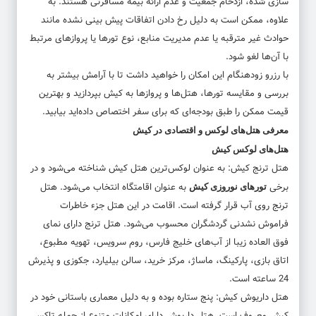
سازی شده، ازدحام جمعیت و عدم ارائه بیمه مسافرتی هستند. به
علاوه، ممکن است به دلیل رخ دادن اتفاقات پیش بینی نشده مانند
حوادث غیر مترقبه یا عدم مدیریت منابع، نوع تورها یا پروازهای مرتبط
با آن‌ها لغو شود.
با رزرو زودهنگام این امکان را خواهید داشت تا با آرامش بیشتر به
بررسی و مقایسه تورها، هتل‌ها و پرواز‌ها به کیش بپردازید و بهترین
قیمت ممکن را طبق بودجه‌ای که برای سفر اختصاص داده‌اید بیابید.
معرفی هتل‌های لوکس و اقتصادی در کیش
هتل‌های لوکس کیش
هتل ترنج کیش: به عنوان لوکس‌ترین هتل کیش شناخته می‌شود و در
برخی
به عنوان اقامتگاه انتخاب می‌شود. هتل
تورهای نوروزی کیش
ترنج روی آب قرار گرفته است. اقامت در این هتل جزء خاطرات
فراموش نشدنی گردشگران محسوب می‌شود. هتل ترنج دارای نمای
فوق العاده زیبا از آب‌های خلیج فارس، روم سرویس، تهویه مطبوع،
اتاق بازی، پارکینگ، ماساژ، مرکز خرید، سالن بیلیارد، جکوزی و پذیرش
24 ساعته است.
هتل داریوش کیش: پنج ستاره بوده و به دلیل معماری باستانی خود در
کیش معروف است. هتل داریوش دارای امکانات متنوع از جمله تاکسی