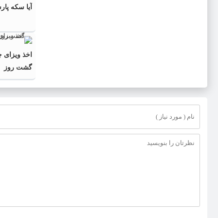
آیا سکه پار
اخذ ویزای چ
گشت روز