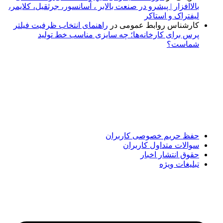
بالاافزار | پیشرو در صنعت بالابر ، آسانسور، جرثقیل، کلایمر،
لیفتراک و استاکر
کارشناس روابط عمومی
در
راهنمای انتخاب ظرفیت فیلتر
پرس برای کارخانه‌ها؛ چه سایزی مناسب خط تولید
شماست؟
پایگاه خبری «پیشنهاد ویژه» جایی است برای اطلاع از تازه‌ترین و
مهم‌ترین اخبار ایران و جهان؛ سریع، دقیق و معتبر، بدون شایعه و
حاشیه. این رسانه با ارائه خبرهای داغ، گزارش‌های ویژه و
تحلیل‌های کوتاه، تلاش می‌کند تصویری روشن و قابل‌اعتماد از
رویدادهای روز را در اختیار مخاطبان قرار دهد. «پیشنهاد ویژه»
همراه شماست تا همیشه به‌روز بمانید و مهم‌ترین اتفاقات را در
کوتاه‌ترین زمان دنبال کنید.
حفظ حریم خصوصی کاربران
سوالات متداول کاربران
حقوق انتشار اخبار
تبلیغات ویژه