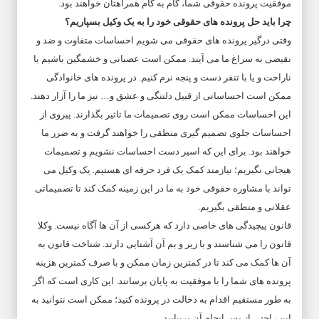
موفقیت پرونده حقوقی شما، گام به گام همراهتان خواهند بود.
چرا باید حل پرونده های حقوقی خود را به یک وکیل بسپاریم؟
وقتی درگیر پرونده های حقوقی می شویم احساسات متفاوت و ضد و
نقیضی به سراغ ما می آیند. ممکن است عصبانی و خشمگین باشیم یا
ناراحت و یا با تنفر دست و پنجه نرم کنیم. در پرونده های خانوادگی
ممکن است احساساتی از قبیل دلتنگی و عشق و… نیز ما را آزار دهند.
این احساسات ممکن است روی تصمیمات ما تاثیر بگذارند. پیروی از
احساسات جلوی تصمیم گیری منطقی را خواهند گرفت و به ضرر ما
خواهند بود. برای این که اسیر دست احساسات نشویم و تصمیمات
هیجانی نگیریم؛ نیازمند کمک یک فرد حرفه ای هستیم. یک وکیل می
تواند با مشاوره حقوقی خود به ما در این زمینه کمک کند تا تصمیماتی
عقلانی و منطقی بگیریم.
قانون پیچیدگی های خاصی دارد که هرکسی از آن ها آگاه نیست. وکلا
قانون را می شناسند و با زیر و بم آن آشنایی دارند. شناخت قانون به
آن ها کمک می کند تا در کمترین زمان ممکن و با صرف کمترین هزینه
پرونده های شما را با موفقیت به پایان برسانند. این کاری است که اگر
به طور مستقیم اقدام به دخالت در پرونده کنید؛ ممکن است نتوانید به
این راحتی از پس انجام آن بربیایید.