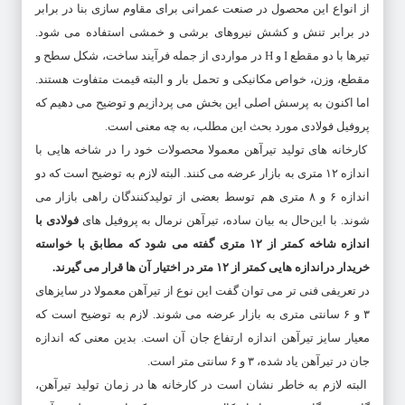
از انواع این محصول در صنعت عمرانی برای مقاوم‌ سازی بنا در برابر
در برابر تنش و کشش نیروهای برشی و خمشی استفاده می‌ شود.
تیرها با دو مقطع I و H در مواردی از جمله فرآیند ساخت، شکل سطح و
مقطع، وزن، خواص مکانیکی و تحمل بار و البته قیمت متفاوت هستند.
اما اکنون به پرسش اصلی این بخش می‌ پردازیم و توضیح می‌ دهیم که
پروفیل فولادی مورد بحث این مطلب، به چه معنی است.
کارخانه‌ های تولید تیرآهن معمولا محصولات خود را در شاخه‌‌ هایی با
اندازه‌ ۱۲ متری به بازار عرضه می‌ کنند. البته لازم به توضیح است که دو
اندازه ۶ و ۸ متری هم توسط بعضی از تولیدکنندگان راهی بازار می‌
شوند. با این‌حال به بیان ساده، تیرآهن نرمال به پروفیل‌ های
فولادی با
اندازه شاخه کمتر از ۱۲ متری گفته می شود که مطابق با خواسته
خریدار دراندازه‌ هایی کمتر از ۱۲ متر در اختیار آن‌ ها قرار می‌ گیرند
.
در تعریفی فنی‌ تر می‌ توان گفت این نوع از تیرآهن معمولا در سایزهای
۳ و ۶ سانتی‌ متری به بازار عرضه‌ می‌ شوند. لازم به توضیح است که
معیار سایز تیرآهن اندازه ارتفاع جان آن است. بدین معنی که اندازه
جان در تیرآهن یاد شده، ۳ و ۶ سانتی‌ متر است.
البته لازم به خاطر نشان است در کارخانه ها در زمان تولید تیرآهن،