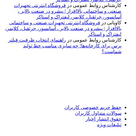
کارشناس روابط عمومی
در
فروشگاه اینترنتی تجهیزات
صنعتی و ساختمانی بالاافزار | پیشرو در صنعت بالابر ،
آسانسور، جرثقیل، کلایمر، لیفتراک و استاکر
کاویانی
در
فروشگاه اینترنتی تجهیزات صنعتی و ساختمانی
بالاافزار | پیشرو در صنعت بالابر ، آسانسور، جرثقیل، کلایمر،
لیفتراک و استاکر
کارشناس روابط عمومی
در
راهنمای انتخاب ظرفیت فیلتر
پرس برای کارخانه‌ها؛ چه سایزی مناسب خط تولید
شماست؟
پایگاه خبری «پیشنهاد ویژه» جایی است برای اطلاع از تازه‌ترین و
مهم‌ترین اخبار ایران و جهان؛ سریع، دقیق و معتبر، بدون شایعه و
حاشیه. این رسانه با ارائه خبرهای داغ، گزارش‌های ویژه و
تحلیل‌های کوتاه، تلاش می‌کند تصویری روشن و قابل‌اعتماد از
رویدادهای روز را در اختیار مخاطبان قرار دهد. «پیشنهاد ویژه»
همراه شماست تا همیشه به‌روز بمانید و مهم‌ترین اتفاقات را در
کوتاه‌ترین زمان دنبال کنید.
حفظ حریم خصوصی کاربران
سوالات متداول کاربران
حقوق انتشار اخبار
تبلیغات ویژه