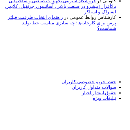
کاویانی
در
فروشگاه اینترنتی تجهیزات صنعتی و ساختمانی
بالاافزار | پیشرو در صنعت بالابر ، آسانسور، جرثقیل، کلایمر،
لیفتراک و استاکر
کارشناس روابط عمومی
در
راهنمای انتخاب ظرفیت فیلتر
پرس برای کارخانه‌ها؛ چه سایزی مناسب خط تولید
شماست؟
پایگاه خبری «پیشنهاد ویژه» جایی است برای اطلاع از تازه‌ترین و
مهم‌ترین اخبار ایران و جهان؛ سریع، دقیق و معتبر، بدون شایعه و
حاشیه. این رسانه با ارائه خبرهای داغ، گزارش‌های ویژه و
تحلیل‌های کوتاه، تلاش می‌کند تصویری روشن و قابل‌اعتماد از
رویدادهای روز را در اختیار مخاطبان قرار دهد. «پیشنهاد ویژه»
همراه شماست تا همیشه به‌روز بمانید و مهم‌ترین اتفاقات را در
کوتاه‌ترین زمان دنبال کنید.
حفظ حریم خصوصی کاربران
سوالات متداول کاربران
حقوق انتشار اخبار
تبلیغات ویژه