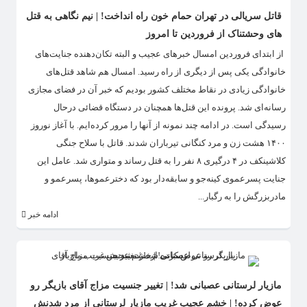
قاتل سریالی در تهران حمام خون راه انداخت! | نیم نگاهی به قتل
های وحشتناک از فروردین تا امروز
از ابتدای فروردین امسال خبرهای عجیب و البته تکان‌دهنده جنایت‌های
خانوادگی یکی پس از دیگری از راه رسید. امسال هم شاهد قتل‌های
خانوادگی‌ زیادی در نقاط مختلف کشور بودیم که خبر آن در فضای مجازی
رسانه‌ای شد. پرونده این قتل‌ها همچنان در دستگاه قضائی درحال
رسیدگی است. در ادامه چند نمونه از آنها را مرور کرده‌ایم. با آغاز نوروز
۱۴۰۰ هشت زن و مرد کنگانی تیرباران شدند. قاتل با سلاح جنگی
کلاشینکف در ۴ درگیری ۸ نفر را به قتل رساند و متواری شد. عامل این
جنایت‌ پسرعموی کینه‌جو و سابقه‌دار بود که دخترعموها، پسرعمو و
مادربزرگش را به رگبار...
ادامه خبر
مازیار لرستانی عصبانی شد! | تغییر جنسیت مزاج آقای بازیگر رو
عوض کرده! | خشم عجیب غریب مازیار لرستانی از مرد شدنش