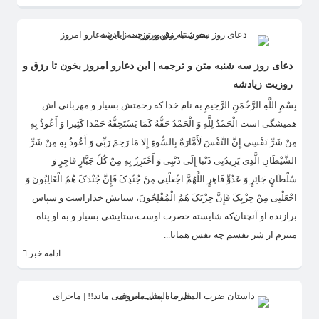
دعای روز سه شنبه متن و ترجمه | این دعارو امروز بخون تا رزق و
روزیت زیادشه
بِسْمِ اللَّهِ الرَّحْمَنِ الرَّحِیمِ به نام خدا که رحمتش بسیار و مهربانی اش
همیشگى است‌ الْحَمْدُ لِلَّهِ وَ الْحَمْدُ حَقُّهُ کَمَا یَسْتَحِقُّهُ حَمْدا کَثِیرا وَ أَعُوذُ بِهِ
مِنْ شَرِّ نَفْسِی إِنَّ النَّفْسَ لَأَمَّارَةٌ بِالسُّوءِ إِلا مَا رَحِمَ رَبِّی وَ أَعُوذُ بِهِ مِنْ شَرِّ
الشَّیْطَانِ الَّذِی یَزِیدُنِی ذَنْبا إِلَى ذَنْبِی وَ أَحْتَرِزُ بِهِ مِنْ کُلِّ جَبَّارٍ فَاجِرٍ وَ
سُلْطَانٍ جَائِرٍ وَ عَدُوٍّ قَاهِرٍ اللَّهُمَّ اجْعَلْنِی مِنْ جُنْدِکَ فَإِنَّ جُنْدَکَ هُمُ الْغَالِبُونَ وَ
اجْعَلْنِی مِنْ حِزْبِکَ فَإِنَّ حِزْبَکَ هُمُ الْمُفْلِحُونَ، ستایش خداراست و سپاس
برازنده او آنچنان‌که شایسته حضرت اوست،ستایشى بسیار و به او پناه
میبرم از شر نفسم چه نفس همانا...
ادامه خبر