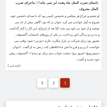
داستان ضرب المثل ماه پشت ابر نمی ماند!! | ماجرای ضرب
المثل معروف
او چشم و چراغ هر مجلس و نخستین کسی بود که با صدای دلنشین خود،
شروع به آواز خواندن می کرد. جوان تر که بود، گاهی بیش از حد می
نوشید و از خود بی خود می شد؛ امّا بعد از ازدواج، این کار را کنار گذاشت
و به زن و زندگی اش پرداخت. در یکی از روزهای تابستان، آکسنوف،
مجبور بود برای شرکت در بازار مکاره، عازم «نیژنی» شود. وقتی می
خواست با زن و و فرزندانش خداحافظی کند، زنش به او گفت: «ایوان
دیمیتریویچ، امروز نرو! دیشب خواب بدی برای تو دیدم!». آکسنوف، پیش
خود خندید و گفت:...
ادامه خبر
3
2
1