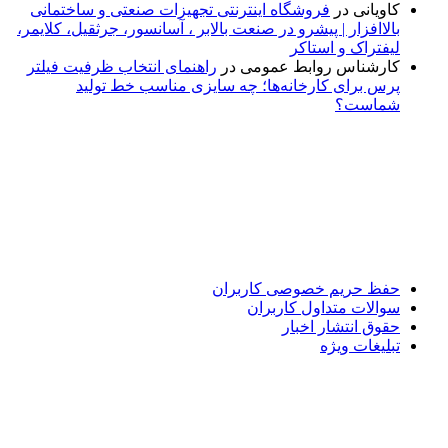
کاویانی
در
فروشگاه اینترنتی تجهیزات صنعتی و ساختمانی
بالاافزار | پیشرو در صنعت بالابر ، آسانسور، جرثقیل، کلایمر،
لیفتراک و استاکر
کارشناس روابط عمومی
در
راهنمای انتخاب ظرفیت فیلتر
پرس برای کارخانه‌ها؛ چه سایزی مناسب خط تولید
شماست؟
پایگاه خبری «پیشنهاد ویژه» جایی است برای اطلاع از تازه‌ترین و
مهم‌ترین اخبار ایران و جهان؛ سریع، دقیق و معتبر، بدون شایعه و
حاشیه. این رسانه با ارائه خبرهای داغ، گزارش‌های ویژه و
تحلیل‌های کوتاه، تلاش می‌کند تصویری روشن و قابل‌اعتماد از
رویدادهای روز را در اختیار مخاطبان قرار دهد. «پیشنهاد ویژه»
همراه شماست تا همیشه به‌روز بمانید و مهم‌ترین اتفاقات را در
کوتاه‌ترین زمان دنبال کنید.
حفظ حریم خصوصی کاربران
سوالات متداول کاربران
حقوق انتشار اخبار
تبلیغات ویژه