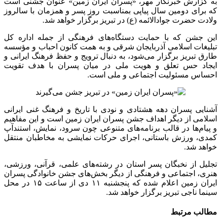
به گزارش خبرنگار مهر، «پسران ایران زمین» عنوان جشنی است
که برای دومین سال پیاپی
بمناسبت
روز پسر و همزمان با سالروز
ولادت حضرت جوادالائمه (
ع)
در تبریز برگزار خواهد شد.
این جشن که با حمایت دستگاه‌های فرهنگی از جمله اداره کل
تبلیغات اسلامی آذربایجان شرقی و به همت کانون احباب و مؤسسه
طارق تبریز برگزار می‌شود، به دنبال ترویج و حفظ فرهنگ ایرانی و
ایجاد حس تعلق و هویت ملی در میان پسران با هدف تقویت
احساس مسئولیت اجتماعی و ملی است.
آشنایی پسران دهه هشتادی و
نودی
با تاریخ و فرهنگ غنی ایرانی
اسلامی از دیگر اهداف جشن پسران ایران زمین است و این مفاهیم
و پیام‌ها در قالب برنامه‌های متنوعی چون سرود، نمایش،
استندآپ
کمدی، ورزش باستانی، اجرای حرکات نمایشی به مخاطبان منتقل
خواهد شد.
تجلیل از نخبگان پسر استان در رشته‌های علمی، قرآنی، ورزشی،
هنری، اجتماعی و فرهنگی از دیگر بخش‌های جشن خانوادگی پسران
ایران زمین اعلام شده که پنجشنبه ۱۱ دی از ساعت ۱۵ در محل
سینما ناجی تبریز برگزار خواهد شد.
مطالب مرتبط