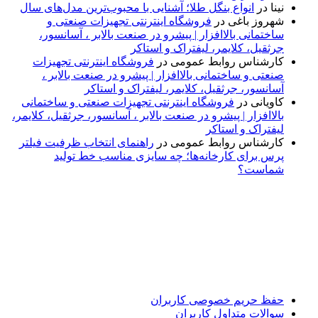
نینا
در
انواع بنگل طلا؛ آشنایی با محبوب‌ترین مدل‌های سال
شهروز باغی
در
فروشگاه اینترنتی تجهیزات صنعتی و
ساختمانی بالاافزار | پیشرو در صنعت بالابر ، آسانسور،
جرثقیل، کلایمر، لیفتراک و استاکر
کارشناس روابط عمومی
در
فروشگاه اینترنتی تجهیزات
صنعتی و ساختمانی بالاافزار | پیشرو در صنعت بالابر ،
آسانسور، جرثقیل، کلایمر، لیفتراک و استاکر
کاویانی
در
فروشگاه اینترنتی تجهیزات صنعتی و ساختمانی
بالاافزار | پیشرو در صنعت بالابر ، آسانسور، جرثقیل، کلایمر،
لیفتراک و استاکر
کارشناس روابط عمومی
در
راهنمای انتخاب ظرفیت فیلتر
پرس برای کارخانه‌ها؛ چه سایزی مناسب خط تولید
شماست؟
پایگاه خبری «پیشنهاد ویژه» جایی است برای اطلاع از تازه‌ترین و
مهم‌ترین اخبار ایران و جهان؛ سریع، دقیق و معتبر، بدون شایعه و
حاشیه. این رسانه با ارائه خبرهای داغ، گزارش‌های ویژه و
تحلیل‌های کوتاه، تلاش می‌کند تصویری روشن و قابل‌اعتماد از
رویدادهای روز را در اختیار مخاطبان قرار دهد. «پیشنهاد ویژه»
همراه شماست تا همیشه به‌روز بمانید و مهم‌ترین اتفاقات را در
کوتاه‌ترین زمان دنبال کنید.
حفظ حریم خصوصی کاربران
سوالات متداول کاربران