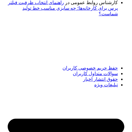
کارشناس روابط عمومی
در
راهنمای انتخاب ظرفیت فیلتر
پرس برای کارخانه‌ها؛ چه سایزی مناسب خط تولید
شماست؟
پایگاه خبری «پیشنهاد ویژه» جایی است برای اطلاع از تازه‌ترین و
مهم‌ترین اخبار ایران و جهان؛ سریع، دقیق و معتبر، بدون شایعه و
حاشیه. این رسانه با ارائه خبرهای داغ، گزارش‌های ویژه و
تحلیل‌های کوتاه، تلاش می‌کند تصویری روشن و قابل‌اعتماد از
رویدادهای روز را در اختیار مخاطبان قرار دهد. «پیشنهاد ویژه»
همراه شماست تا همیشه به‌روز بمانید و مهم‌ترین اتفاقات را در
کوتاه‌ترین زمان دنبال کنید.
حفظ حریم خصوصی کاربران
سوالات متداول کاربران
حقوق انتشار اخبار
تبلیغات ویژه