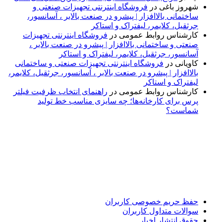
شهروز باغی
در
فروشگاه اینترنتی تجهیزات صنعتی و
ساختمانی بالاافزار | پیشرو در صنعت بالابر ، آسانسور،
جرثقیل، کلایمر، لیفتراک و استاکر
کارشناس روابط عمومی
در
فروشگاه اینترنتی تجهیزات
صنعتی و ساختمانی بالاافزار | پیشرو در صنعت بالابر ،
آسانسور، جرثقیل، کلایمر، لیفتراک و استاکر
کاویانی
در
فروشگاه اینترنتی تجهیزات صنعتی و ساختمانی
بالاافزار | پیشرو در صنعت بالابر ، آسانسور، جرثقیل، کلایمر،
لیفتراک و استاکر
کارشناس روابط عمومی
در
راهنمای انتخاب ظرفیت فیلتر
پرس برای کارخانه‌ها؛ چه سایزی مناسب خط تولید
شماست؟
پایگاه خبری «پیشنهاد ویژه» جایی است برای اطلاع از تازه‌ترین و
مهم‌ترین اخبار ایران و جهان؛ سریع، دقیق و معتبر، بدون شایعه و
حاشیه. این رسانه با ارائه خبرهای داغ، گزارش‌های ویژه و
تحلیل‌های کوتاه، تلاش می‌کند تصویری روشن و قابل‌اعتماد از
رویدادهای روز را در اختیار مخاطبان قرار دهد. «پیشنهاد ویژه»
همراه شماست تا همیشه به‌روز بمانید و مهم‌ترین اتفاقات را در
کوتاه‌ترین زمان دنبال کنید.
حفظ حریم خصوصی کاربران
سوالات متداول کاربران
حقوق انتشار اخبار