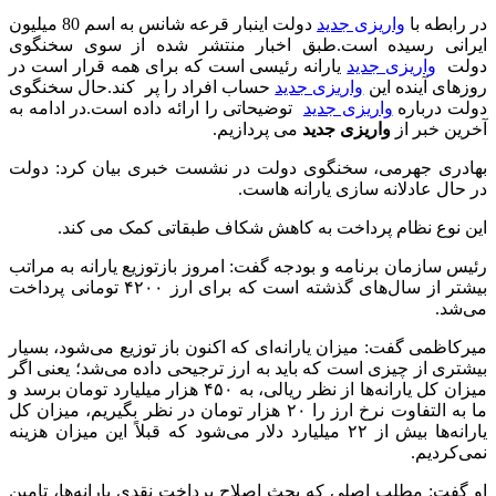
در رابطه با
واریزی جدید
دولت اینبار قرعه شانس به اسم 80 میلیون
ایرانی رسیده است.طبق اخبار منتشر شده از سوی سخنگوی
دولت
واریزی جدید
یارانه رئیسی است که برای همه قرار است در
روزهای آینده این
واریزی جدید
حساب افراد را پر کند.حال سخنگوی
دولت درباره
واریزی جدید
توضیحاتی را ارائه داده است.در ادامه به
آخرین خبر از
واریزی جدید
می پردازیم.
بهادری جهرمی، سخنگوی دولت در نشست خبری بیان کرد: دولت
در حال عادلانه سازی یارانه هاست.
این نوع نظام پرداخت به کاهش شکاف طبقاتی کمک می کند.
رئیس سازمان برنامه و بودجه گفت: امروز بازتوزیع یارانه به مراتب
بیشتر از سال‌های گذشته است که برای ارز ۴۲۰۰ تومانی پرداخت
می‌شد.
میرکاظمی گفت: میزان یارانه‌ای که اکنون باز توزیع می‌شود، بسیار
بیشتری از چیزی است که باید به ارز ترجیحی داده می‌شد؛ یعنی اگر
میزان کل یارانه‌ها از نظر ریالی، به ۴۵۰ هزار میلیارد تومان برسد و
ما به التفاوت نرخ ارز را ۲۰ هزار تومان در نظر بگیریم، میزان کل
یارانه‌ها بیش از ۲۲ میلیارد دلار می‌شود که قبلاً این میزان هزینه
نمی‌کردیم.
او گفت: مطلب اصلی که بحث اصلاح پرداخت نقدی یارانه‌ها، تامین