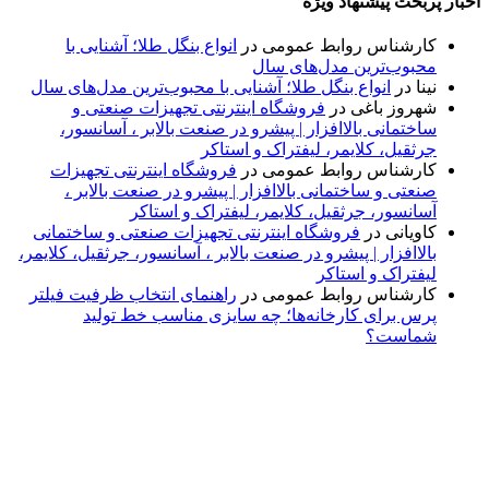
اخبار پربحث پیشنهاد ویژه
کارشناس روابط عمومی
در
انواع بنگل طلا؛ آشنایی با
محبوب‌ترین مدل‌های سال
نینا
در
انواع بنگل طلا؛ آشنایی با محبوب‌ترین مدل‌های سال
شهروز باغی
در
فروشگاه اینترنتی تجهیزات صنعتی و
ساختمانی بالاافزار | پیشرو در صنعت بالابر ، آسانسور،
جرثقیل، کلایمر، لیفتراک و استاکر
کارشناس روابط عمومی
در
فروشگاه اینترنتی تجهیزات
صنعتی و ساختمانی بالاافزار | پیشرو در صنعت بالابر ،
آسانسور، جرثقیل، کلایمر، لیفتراک و استاکر
کاویانی
در
فروشگاه اینترنتی تجهیزات صنعتی و ساختمانی
بالاافزار | پیشرو در صنعت بالابر ، آسانسور، جرثقیل، کلایمر،
لیفتراک و استاکر
کارشناس روابط عمومی
در
راهنمای انتخاب ظرفیت فیلتر
پرس برای کارخانه‌ها؛ چه سایزی مناسب خط تولید
شماست؟
پایگاه خبری «پیشنهاد ویژه» جایی است برای اطلاع از تازه‌ترین و
مهم‌ترین اخبار ایران و جهان؛ سریع، دقیق و معتبر، بدون شایعه و
حاشیه. این رسانه با ارائه خبرهای داغ، گزارش‌های ویژه و
تحلیل‌های کوتاه، تلاش می‌کند تصویری روشن و قابل‌اعتماد از
رویدادهای روز را در اختیار مخاطبان قرار دهد. «پیشنهاد ویژه»
همراه شماست تا همیشه به‌روز بمانید و مهم‌ترین اتفاقات را در