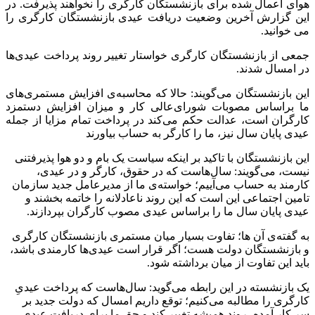
هوای اعمال شده برای بازنشستگان کارگری را نخواهند پذیرفت. در
این گزارش آخرین وضعیت دریافت عیدی بازنشستگان کارگری را
می خوانید.
جمعی از بازنشستگان کارگری خواستار تغییر روند پرداخت عیدی‌ها
در امسال شدند.
این بازنشستگان می‌گویند: حالا که محاسبه‌ی افزایش مستمری‌های
ما براساس مصوبات شورای‌عالی کار و میزان افزایش دستمزد
کارگران است، عدالت حکم می‌کند در پرداخت تمام مزایا از جمله
عیدی پایان سال نیز، ما را کارگر به حساب بیاورند
این بازنشستگان با تاکید بر اینکه سیاست یک بام و دو هوا پذیرفتنی
نیست، می‌گویند: سال‌هاست که در حقوق، کارگر و در عیدی،
کارمند به حساب می‌آییم؛ خواسته‌ی ما از مدیرعامل جدید سازمان
تامین اجتماعی این است که این روند ناعادلانه را خاتمه بخشند و
عیدی پایان سال ما را براساس عیدی مصوب کارگران بپردازند.
به گفته‌ی آن‌ ها؛ تفاوت بسیار میان مستمری بازنشستگان کارگری
و بازنشستگان دولت هست؛ اگر قرار است عیدی‌ها کارمندی باشد،
باید این تفاوت از میان برداشته شود.
یک بازنشسته در این رابطه می‌گوید: سال‌هاست که پرداخت عیدیِ
کارگری را مطالبه می‌کنیم؛ توقع داریم امسال که دولت جدید بر
سر کار آمده، روند همیشه تغییر کند و حق ما برای دریافت عیدی