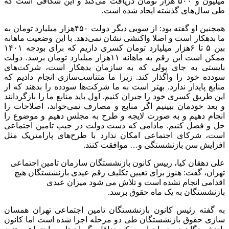
میلیون و ۵۰۰ هزار تومان دریافت می‌کند و این شکافی است که
طی سال‌های گذشته ایجاد شده است.
همچنین او گفته بود: از سویی دیگر دولت ۴۵۰هزار میلیارد تومان به
ما بدهکار است و اصلا واکنشی نشان نمی‌دهد. با این وضعیت ماهانه
بین ۵ تا ۶هزار میلیارد تومان کسری داریم که برای بودجه ۱۴۰۱
ممکن است این رقم به ماهانه ۱۱هزار میلیارد تومان برسد. دولت
بایستی به جای پولی که به سازمان بدهکار است، شرکت‌های
سودده خود را واگذار کند. زیرا ما متناسب‌سازی انجام دادیم که
منابع پایدار ندارد. بهتر است به ما شرکت‌ها سودده را بدهند که از
این طریق کسری خود را جبران کنیم. اول باید منابع ما را بازگردانند
و بعد خودمان ببینیم اگر منابع و مصارف نمی‌خواند، اصلاحات را
انجام دهیم و به صورت لایجه و طرح به مجلس دهیم و موضوع را
حل و فصل کنیم. مادامی که دست دولت در جیب تامین اجتماعی
است، شرکای اجتماعی امکان ندارد با طرح‌های پارامتریک مثل
افزایش سن بازنشستگی و… موافقت کنند.
علی دهقان کیا، رییس کانون بازنشستگان سازمان تامین اجتماعی
تهران، گفت: هنوز برای تعیین تکلیف رقم عیدی بازنشستگان هیچ
اقدامی انجام نشده است و تلاش می شود میزان عیدی
بازنشستگان به یک ماه حقوق برسد.
به گفته رئیس کانون بازنشستگان تامین اجتماعی تهران همسان
سازی حقوق بازنشستگان طی دو مرحله اجرا شده است اما کانون