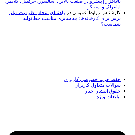
بالاافزار | پیشرو در صنعت بالابر ، آسانسور، جرثقیل، کلایمر،
لیفتراک و استاکر
کارشناس روابط عمومی
در
راهنمای انتخاب ظرفیت فیلتر
پرس برای کارخانه‌ها؛ چه سایزی مناسب خط تولید
شماست؟
پایگاه خبری «پیشنهاد ویژه» جایی است برای اطلاع از تازه‌ترین و
مهم‌ترین اخبار ایران و جهان؛ سریع، دقیق و معتبر، بدون شایعه و
حاشیه. این رسانه با ارائه خبرهای داغ، گزارش‌های ویژه و
تحلیل‌های کوتاه، تلاش می‌کند تصویری روشن و قابل‌اعتماد از
رویدادهای روز را در اختیار مخاطبان قرار دهد. «پیشنهاد ویژه»
همراه شماست تا همیشه به‌روز بمانید و مهم‌ترین اتفاقات را در
کوتاه‌ترین زمان دنبال کنید.
حفظ حریم خصوصی کاربران
سوالات متداول کاربران
حقوق انتشار اخبار
تبلیغات ویژه