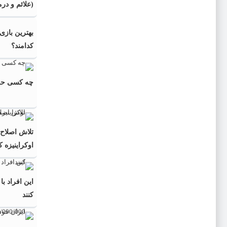
(علائم و درم
بهترین باز
کدامند؟
چه کسی حلقه
تلاش اصلاح‌
اوکراینیزه ک
این افراد ب
کنند