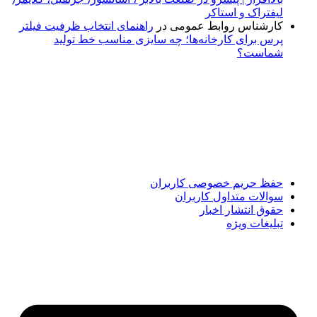
لیفتراک و استاکر
کارشناس روابط عمومی
در
راهنمای انتخاب ظرفیت فیلتر
پرس برای کارخانه‌ها؛ چه سایزی مناسب خط تولید
شماست؟
پایگاه خبری «پیشنهاد ویژه» جایی است برای اطلاع از تازه‌ترین و
مهم‌ترین اخبار ایران و جهان؛ سریع، دقیق و معتبر، بدون شایعه و
حاشیه. این رسانه با ارائه خبرهای داغ، گزارش‌های ویژه و
تحلیل‌های کوتاه، تلاش می‌کند تصویری روشن و قابل‌اعتماد از
رویدادهای روز را در اختیار مخاطبان قرار دهد. «پیشنهاد ویژه»
همراه شماست تا همیشه به‌روز بمانید و مهم‌ترین اتفاقات را در
کوتاه‌ترین زمان دنبال کنید.
حفظ حریم خصوصی کاربران
سوالات متداول کاربران
حقوق انتشار اخبار
تبلیغات ویژه