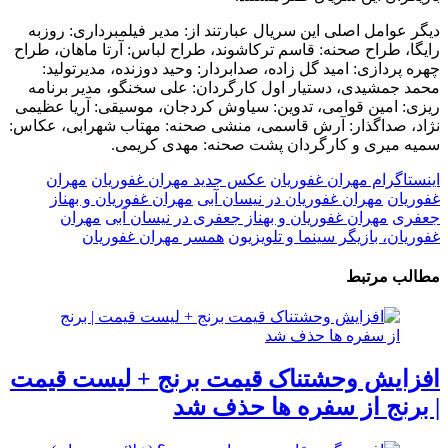
دیگر عوامل اصلی این سریال عبارتند از: مدیر فیلمبرداری: روزبه
رایگا، طراح صحنه: قاسم ترکاشوند، طراح لباس: آرتا ماهان، طراح
چهره پردازی: امید گل زاده، صدابردار: وحید دوزنده، مدیرتولید:
محمد جمشیدی، دستیار اول کارگردان: علی سخنگو، مدیر برنامه
ریزی: امین قوامی، تدوین: سیاوش کردجان، موسیقی: آریا عظیمی
نژاد، صداگذار: آرش قاسمی، منشی صحنه: مهتاب شهرابی، عکاس:
سمیه میری و کارگردان پشت صحنه: مهدی کریمی.
اینستاگرام مهران غفوریان
عکس جدید مهران غفوریان
مهران
غفوریان
مهران غفوریان در نیسان آبی
مهران غفوریان و بهناز
جعفری
مهران غفوریان و بهناز جعفری در نیسان آبی
مهران
غفوریان، بازیگر سینما و تلویزیون
همسر مهران غفوریان
مطالب مرتبط
افزایش وحشتناک قیمت برنج + لیست قیمت
| برنج از سفره ها حذف شد