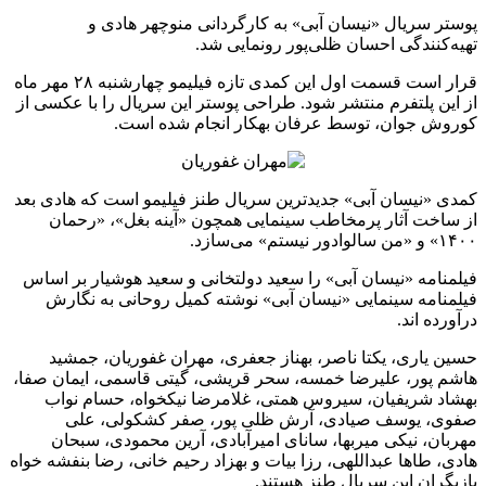
پوستر سریال «نیسان آبی» به کارگردانی منوچهر هادی و
تهیه‌کنندگی احسان ظلی‌پور رونمایی شد.
قرار است قسمت اول این کمدی تازه فیلیمو چهارشنبه ۲۸ مهر ماه
از این پلتفرم منتشر شود. طراحی پوستر این سریال را با عکسی از
کوروش جوان، توسط عرفان بهکار انجام شده است.
کمدی «نیسان آبی» جدیدترین سریال طنز فیلیمو است که هادی بعد
از ساخت آثار پرمخاطب سینمایی همچون «آینه بغل»، «رحمان
۱۴۰۰» و «من سالوادور نیستم» می‌سازد.
فیلمنامه «نیسان آبی» را سعید دولتخانی و سعید هوشیار بر اساس
فیلمنامه سینمایی «نیسان آبی» نوشته کمیل روحانی به نگارش
درآورده اند.
حسین یاری، یکتا ناصر، بهناز جعفری، مهران غفوریان، جمشید
هاشم پور، علیرضا خمسه، سحر قریشی، گیتی قاسمی، ایمان صفا،
بهشاد شریفیان، سیروس همتی، غلامرضا نیکخواه، حسام نواب
صفوی، یوسف صیادی، آرش ظلی پور، صفر کشکولی، علی
مهربان، نیکی میربها، سانای امیرآبادی، آرین محمودی، سبحان
هادی، طاها عبداللهی، رزا بیات و بهزاد رحیم خانی، رضا بنفشه خواه
بازیگران این سریال طنز هستند.