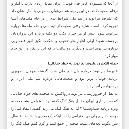
از آنجا که مسئولان کادر فنی فوتبال ایران تمایل زیادی دارند با آمار و
ارقام صحبت کنند، در این زمینه هم می‌توان به خوبی با آمار نشان داد
که علیرضا بیرانوند در تیم ملی شرایط بدی را در جام ملت‌های آسیا
تجربه کرده است. شاید وقتی صحبت از تیم ملی و جام ملت‌ها درباره
بیرانوند شود، بیش از هر چیزی یکی، دو نکته درباره این دروازه‌بان
برجسته شود؛ اولی اظهارنظر عجیب و شگفت‌انگیز امیر قلعه‌نویی
درباره بیرانوند است و دیگری دو پنالتی‌ای که این بازیکن در این جام
مهار کرد.
حمله انتحاری علیرضا بیرانوند به جواد خیابانی!
علیرضا بیرانوند دروازه بان تیم ملی شب گذشته مهمان تصویری
برنامه فوتبال برتر بود و صحبت‌هایی درباره تیم ملی ایران و
پرسپولیس انجام داد.
به نقل از خبرورزشی، بیرانوند در واکنش به صحبت های جواد خیابانی
که بعد از بازی ایران مقابل هنگ کنگ گفته بود با عوامل پشت صحنه
ویژه برنامه صداوسیما ۳ گل به هنگ کنگ می زند، گفت: انتقاد فنی را
دوست داریم ولی بی احترامی را نه؛ اینکه یک مجری با ۵۰-۶۰-۷۰ سال
سن بگوید بچه‌های پشت صحنه را جمع کنیم و گرم کنیم هنگ کنگ را