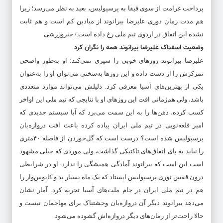
پرداخت غرامت از سوی فیفا به پرسپولیس، بعید به نظر می‌رسد؛ زیرا
هم مدت زمان دوری علیرضا بیرانوند از میادین کم است و هم ثابت
نشده این اتفاق در اردوی تیم ملی رخ داده است./ خبرورزشی
وضعیت اسفناک علیرضا بیرانوند همه را نگران کرد
علیرضا بیرانوند روز‌های خوبی را سپری نمی‌کند؛ او به‌طور واضحی
تمرکزش را از دست داده و این روز‌ها به‌سختی می‌توان او را به‌عنوان
یکی از بهترین‌های آسیا معرفی کرد. دلیلش می‌تواند موارد متعددی
باشد، ولی هم‌زمانی افت این روز‌های او با نتایجی که تیم ملی این اواخر
کسب کرده، ذهن‌ها را به این سمت می‌برد که آیا سیستم جدیدی که
امیر قلعه‌نویی در تیم ملی ایران پیاده کرده باعث افت دروازه‌بان
پرسپولیس شده است؟ درست است که گل‌خوردن از فاصله ۴۰‌متری
را نباید به پای اتفاق‌های تاکتیکی گذاشت، ولی موردی که خیلی مشهود
است این است که بیرانوند آمادگی همیشگی را ندارد. او در شرایطی
درون قفس توری پرسپولیس ایستاد که یک ماه بسیار بد و کابوس‌وار را
هم در تیم ملی ایران در جام ملت‌های آسیا تجربه کرد. آمار نشان
می‌دهد بیرانوند دیگر آن دروازه‌بان وحشتناک برای مهاجمان نیست و
حالا راحت‌تر از زمان‌های دیگر دروازه‌اش گشوده می‌شود.