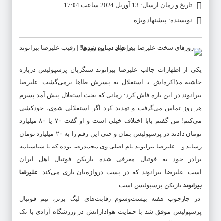
تاریخ و زمان ارسال: 13 آوریل 2024 ساعت 17:04
نویسنده: پیشنهاد ویژه
یکی از اظهارات جالب
علیرضا بیرانوند
سنگربان پرسپولیس درباره
حاشیه مذاکره‌اش با استقلال به پسرش طاها برمی‌گشت.
علیرضا
بیرانوند
در این باره فاش کرد: زمانی که بحث استقلال پیش آمد پسرم
هر روز تماس می‌گرفت و تهدید کرد اگر استقلالی شوی، خودکشی
می‌کنم! من گفتم بابا اختلاف خیلی است و او گفت ۷۰ یا ۸۰ میلیارد
تومان دادند در پرسپولیس بمان و حتی این رقم را به ۲۰ میلیارد تومان
رساند و…
علیرضا بیرانوند
نام اصلی وی محمدرضا بوده که با شناسنامه
برادر خود به فوتبال معرفی شده بازیکن فوتبال اهل ایران
علیرضا
است.
علیرضا بیرانوند
که در پست دروازه‌بان بازی می‌کند.
بیرانوند
بازیکن پرسپولیس است.​
در چارچوب هفته بیست‌وسوم رقابت‌های لیگ برتر، تیم فوتبال
پرسپولیس موفق شد با حمایت هوادارانش در ورزشگاه آزادی با تک