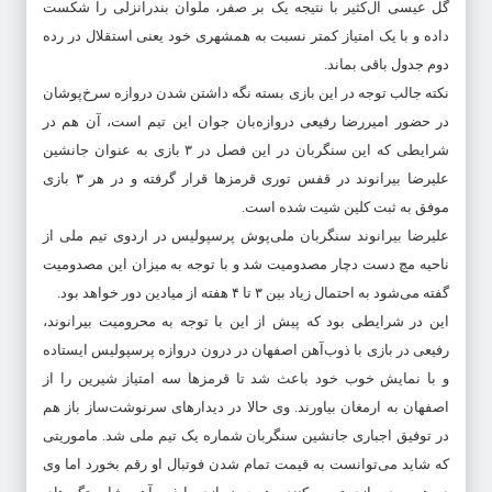
گل عیسی آل‌کثیر با نتیجه یک بر صفر، ملوان بندرانزلی را شکست
داده و با یک امتیاز کمتر نسبت به همشهری خود یعنی استقلال در رده
دوم جدول باقی بماند.
نکته جالب توجه در این بازی بسته نگه داشتن شدن دروازه سرخ‌پوشان
در حضور امیررضا رفیعی دروازه‌بان جوان این تیم است، آن هم در
شرایطی که این سنگربان در این فصل در ۳ بازی به عنوان جانشین
علیرضا بیرانوند در قفس توری قرمزها قرار گرفته و در هر ۳ بازی
موفق به ثبت کلین شیت شده است.
علیرضا بیرانوند سنگربان ملی‌پوش پرسپولیس در اردوی تیم ملی از
ناحیه مچ دست دچار مصدومیت شد و با توجه به میزان این مصدومیت
گفته می‌شود به احتمال زیاد بین ۳ تا ۴ هفته از میادین دور خواهد بود.
این در شرایطی بود که پیش از این با توجه به محرومیت بیرانوند،
رفیعی در بازی با ذوب‌آهن اصفهان در درون دروازه پرسپولیس ایستاده
و با نمایش خوب خود باعث شد تا قرمزها سه امتیاز شیرین را از
اصفهان به ارمغان بیاورند. وی حالا در دیدارهای سرنوشت‌ساز باز هم
در توفیق اجباری جانشین سنگربان شماره یک تیم ملی شد. ماموریتی
که شاید می‌توانست به قیمت تمام شدن فوتبال او رقم بخورد اما وی