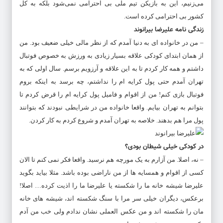
می‌زنیم، این به بازیکن تیم ملی بی احترامی نمی‌شود بلکه به کل
کشور بی احترامی کرده است.
زندگی نامه علیرضا بیرانوند
– من در خانواده ای به دنیا آمدم که از نظر مالی خیلی ضعیف بود. من
از همان ابتدای کودکی علاقه بسیار زیادی به ورزش به خصوص فوتبال
داشتم و همه کار کردم تا به این علاقه و آرزویم برسم. سال اولی که به
تهران آمدم حتی پول کرایه ام را نداشتم، چه برسد به اینکه بروم
فوتبال بازی کنم! من از اقوام و فامیل پول کرایه ام را قرض کردم تا
بتوانم به تهران بیایم. واقعا خانواده من در شرایطی نبودند که بتوانند
پول مرا هم بدهند. خلاصه به تهران آمدم و شروع کردم به کار کردن.
در کودکی خیلی شیطان بودی؟
– نه، اصلا. من آزارم به یک مورچه هم نرسید. واقعا فکر نمی کنم تا الان
کسی از اقوام و همسایه ها از من ناراضی بوده باشد. مثلا بیاید بگوید
علیرضا شیشه خانه ما را شکسته یا علیرضا ما را اذیت کرده… اصلا!
برعکس، دیگران خیلی سر مرا با سنگ شکسته اند، شیشه های خانه
مان را شکسته اند و من عکس العملی نشان ندادم ولی خب من آدم