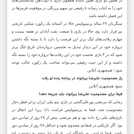
در همین دو بازی تعیین کننده همچون بازی با ذوب‌آهن شایستگی‌های
خود را به اثبات رساند تا رفیعی نیز سهم پررنگی در موفقیت‌ قرمزها در
این فصل داشته باشد.
سنگربان ۲۲ ساله پرسپولیس حالا در آستانه یک رکورد شکنی تاریخی
نیز قرار دارد. وی حالا در بازی با صنعت نفت آبادان در هفته بیست و
چهارم رقابت‌های لیگ برتر این فرصت را دارد تا با بسته نگه داشتن
دروازه خود در این دیدار تبدیل به نخستین دروازه‌بان تاریخ لیگ برتر
شود که در ۴ بازی نخست خود در این رقابت‌ها دروازه خود را بسته نگه
داشته و از این حیث رفیعی می‌تواند صاحب یک رکورد جالب توجه
شود./ همشهری آنلاین
راز مصدومیت علیرضا بیرانوند در برنامه زنده لو رفت
منبع: همشهری آنلاین
فیفا برای مصدومیت علیرضا بیرانوند باید جریمه دهد!
زمانی که مرتضی پورعلی‌گنجی در بازی تیم ملی ایران برابر قطر دچار
مصدومیت شد، فیفا به پرسپولیس غرامت داد؛ زیرا این اتفاق در
بازی‌های ملی رخ داده بود و هم مرتضی بیش از ۲۸ روز از میادین دور
بود. اگر بازیکنی در فیفادی مصدوم شود و حداقل ۲۸ روز از میادین دور
باشد، فیفا غرامتی به باشگاه این بازیکن (با توجه به دستمزد او)