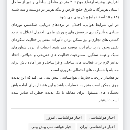
افزایش بیشینه ارتفاع موج تا ۲ متر در مناطق ساحلی و دور از ساحل
استان هرمزگان، شرق خلیج فارس و تنگه هرمز در دوشنبه و سه شنبه
(۱۴ و ۱۵ اسفندماه) پیش بینی می شود.
در این شرایط هوایی، اختلال در ترددهای دریایی، شکستن تورهای
صیادی و تأثیرگذاری بر قفش های پرورش ماهی، احتمال اختلال در تردد
کشتی های تجاری و نیز ممکن بودن تأثیرات منفی بر فعالیت سکوهای
نفتی وجود دارد. بنابراین، توصیه می شود اجتناب از تردد شناورهای
سبک و نیمه سنگین، ممنوعیت فعالیت های تفریحی و شیلاتی، اتخاذ
تدابیر لازم برای فعالیت های ساحلی و فراساحل و نیز آماده باش برای
مقابله با خسارت های احتمالی ضروری است.
در هشدار نارنجی، سازمان هواشناسی پیش بینی می کند که این پدیده
جوی ممکن است منجر به خسارات باشد و این هشدار برای آماده باش
دستگاه های مسئول برای مقابله با یک پدیده خطرناک صادر شده
است./ اینتیتر
اخبار هواشناسی
اخبار هواشناسی امروز
اخبار هواشناسی ایران
اخبار هواشناسی پیش بینی