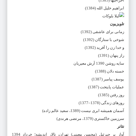
اخراجیها (1385)
ابراهیم خلیل الله (1384)
تلویزیون
زمانی برای عاشقی (1392)
شوخی با ستارگان (1392)
و خدا زن را آفرید (1392)
راز پنهان (1391)
سایه روشن 1390 آرش معیریان
خسته دلان (1388)
یوسف پیامبر (1387)
عملیات پایتخت (1387)
روز رفتن (1385)
روزهای زندگی (1378–1377)
آسمان همیشه ابری نیست (1389، سعید عالم زاده)
سرزمین خاکستری (1379، مرتضی هرندی)
تئاتر
آواز پر جبرئیل (محسن معینی) تهران، تالار اندیشه؛ خرداد 1394