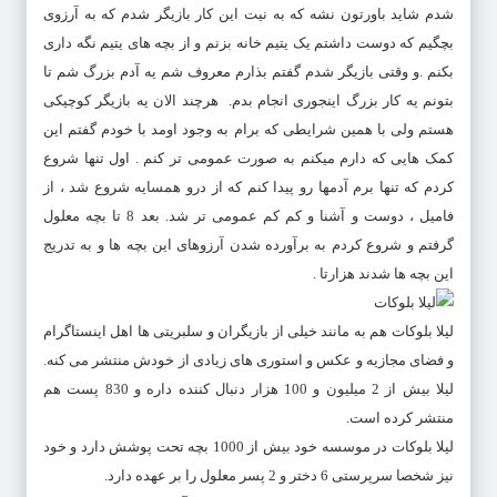
شدم شاید باورتون نشه که به نیت این کار بازیگر شدم که به آرزوی
بچگیم که دوست داشتم یک یتیم خانه بزنم و از بچه های یتیم نگه داری
بکنم .و وقتی بازیگر شدم گفتم بذارم معروف شم یه آدم بزرگ شم تا
بتونم یه کار بزرگ اینجوری انجام بدم. هرچند الان یه بازیگر کوچیکی
هستم ولی با همین شرایطی که برام به وجود اومد با خودم گفتم این
کمک هایی که دارم میکنم به صورت عمومی تر کنم . اول تنها شروع
کردم که تنها برم آدمها رو پیدا کنم که از درو همسایه شروع شد ، از
فامیل ، دوست و آشنا و کم کم عمومی تر شد. بعد 8 تا بچه معلول
گرفتم و شروع کردم به برآورده شدن آرزوهای این بچه ها و به تدریج
این بچه ها شدند هزارتا .
لیلا بلوکات هم به مانند خیلی از بازیگران و سلبریتی ها اهل اینستاگرام
و فضای مجازیه و عکس و استوری های زیادی از خودش منتشر می کنه.
لیلا بیش از 2 میلیون و 100 هزار دنبال کننده داره و 830 پست هم
منتشر کرده است.
لیلا بلوکات در موسسه خود بیش از 1000 بچه تحت پوشش دارد و خود
نیز شخصا سرپرستی 6 دختر و 2 پسر معلول را بر عهده دارد.