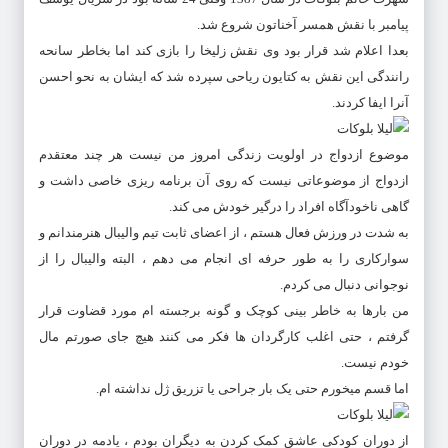
پیامبر با نقش همسر آخناتون شروع شد.
بعدا اعلام شد قرار بود وی نقش زلیخا را بازی کند اما بخاطر سانحه
رانندگی این نقش به کتایون ریاحی سپرده شد که ایشان به نحو احسن
آنرا ایفا کردند.
موضوع ازدواج در اولویت زندگی امروز من نیست هر چند معتقدم
ازدواج از موضوعاتی نیست که روی آن برنامه ریزی خاصی داشت و
گاهی ناخودآگاه افراد را درگیر خودش می کند.
به شدت در ورزش فعال هستم ، از اعضای ثابت تیم والیبال هنرمندانم و
سوارکاری را به طور حرفه ای انجام می دهم ، البته والیبال را از
نوجوانی دنبال می کردم.
من بارها به خاطر بینی کوچک و گونه برجسته ام مورد قضاوت قرار
گرفتم ، حتی اغلب کارگردان ها فکر می کنند هیچ جای صورتم مال
خودم نیست.
اما قسم میخورم حتی یک بار جراحی یا تزریق ژل نداشته ام.
از دوران کودکی عاشق کمک کردن به دیگران بودم ، یادمه در دوران