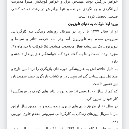
خواهر بزرگش نوشا مهندس برق و خواهر کوچکش میترا مدیریت
ایرانگردی و جهانگردی خوانده و تنها برادرش در رشته نقشه کشی
صنعتی تحصیل کرده است.
ورود لیلا بلوکات به دنیای تلوزیون
او از سال ۱۳۷۷ با بازی در سریال روزهای زندگی بـه کارگردانی
سیروس مقدم بـه تلویزیون آمد ودر سه عرصه تئاتر و سینما و
تلویزیون، یک هنرپیشه فعال محسوب میشود. لیلا بلوکات تا دی ماه ۹۷،
مجرد بوده اسـت و بنا بـه گفته خود کـه خواستگار های پولدار داشته و
دارد.
به دلیل علاقه اش به هنرپیشگی دوره های بازیگری را نزد امین تارخ و
میکائیل شهرستانی گذراند سپس در ورکشاپ بازیگری حمید سمندریان
نیز حضور داشت.
کم کم از سال 1377 وقتی 14 ساله بود با تئاتر های کودک در فرهنگسرا
کار خود را شروع کرد.
در سال 77 از طریق بازی های تئاتری دیده شده و در همین سال اولین
بار با سریال روزهای زندگی به کارگردانی سیروس مقدم جلوی دوربین
رفت.
شهرت خانم بلوکات در سال 1387 وقتی 24 ساله بود در سریال یوسف