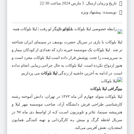
تاریخ و زمان ارسال: 3 مارس 2024 ساعت 22:30
نویسنده: پیشنهاد ویژه
لیلا بلوکات
با بازی در سریال حضرت یوسف در سینمای ایران شناخته
تر شد .
لیلا بلوکات
یک موسسه خیریه دارد که تعدادی از کودکان بیمار و
بد سرپرست را تحت پوشش قرار داده است.
لیلا بلوکات
مجرد است و
هنوز ازدواج نکرده است.
لیلا بلوکات
به حال جراحی زیبایی انجام نداده
است. در ادامه به آخرین حاشیه از زندگی
لیلا بلوکات
می پردازیم.
بیوگرافی لیلا بلوکات
لیلا بلوکات متولد چهارم آذر ماه ۱۳۶۳ در تهران، دانش آموخته رشته
کارشناسی طراحی فرش دانشگاه آزاد، صاحب موسسه مهر لیلا و
هنرپیشه سینما، تئاتر و تلویزیون اسـت کـه از اواسط دی ماه ۹۷ در
سریال لحظه گرگ و میش بـه کارگردانی و تهیه کنندگی همایون
اسعدیان، نقش آفرینی می‌کند.