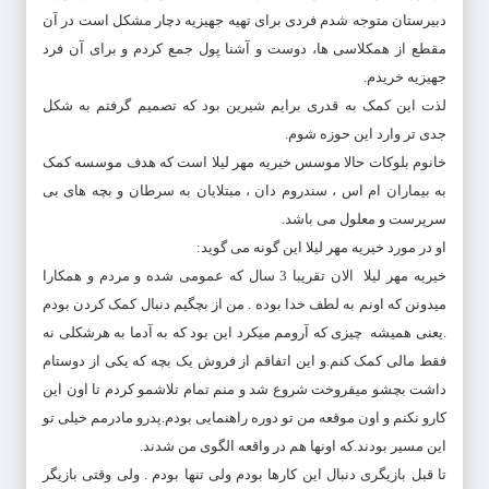
دبیرستان متوجه شدم فردی برای تهیه جهیزیه دچار مشکل است در آن
مقطع از همکلاسی ها، دوست و آشنا پول جمع کردم و برای آن فرد
جهیزیه خریدم.
لذت این کمک به قدری برایم شیرین بود که تصمیم گرفتم به شکل
جدی تر وارد این حوزه شوم.
خانوم بلوکات حالا موسس خیریه مهر لیلا است که هدف موسسه کمک
به بیماران ام اس ، سندروم دان ، مبتلایان به سرطان و بچه های بی
سرپرست و معلول می باشد.
او در مورد خیریه مهر لیلا این گونه می گوید:
خیریه مهر لیلا الان تقریبا 3 سال که عمومی شده و مردم و همکارا
میدونن که اونم به لطف خدا بوده . من از بچگیم دنبال کمک کردن بودم
.یعنی همیشه چیزی که آرومم میکرد این بود که به آدما به هرشکلی نه
فقط مالی کمک کنم.و این اتفاقم از فروش یک بچه که یکی از دوستام
داشت بچشو میفروخت شروع شد و منم تمام تلاشمو کردم تا اون این
کارو نکنم و اون موقعه من تو دوره راهنمایی بودم.پدرو مادرمم خیلی تو
این مسیر بودند.که اونها هم در واقعه الگوی من شدند.
تا قبل بازیگری دنبال این کارها بودم ولی تنها بودم . ولی وقتی بازیگر